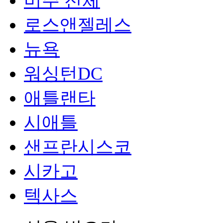
미주 전체
로스앤젤레스
뉴욕
워싱턴DC
애틀랜타
시애틀
샌프란시스코
시카고
텍사스