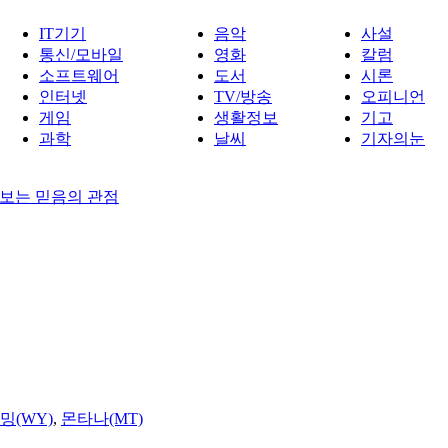
IT기기
음악
사설
통신/모바일
영화
칼럼
소프트웨어
도서
시론
인터넷
TV/방송
오피니언
게임
생활정보
기고
과학
날씨
기자의눈
보는 믿음의 관점
밍(WY)
,
몬타나(MT)