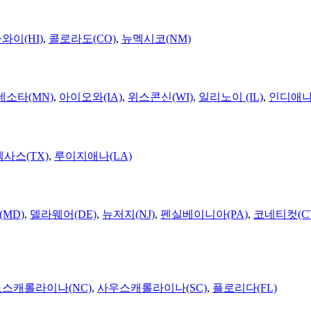
와이(HI)
,
콜로라도(CO)
,
뉴멕시코(NM)
네소타(MN)
,
아이오와(IA)
,
위스콘신(WI)
,
일리노이 (IL)
,
인디애나(
텍사스(TX)
,
루이지애나(LA)
MD)
,
델라웨어(DE)
,
뉴저지(NJ)
,
펜실베이니아(PA)
,
코네티컷(C
노스캐롤라이나(NC)
,
사우스캐롤라이나(SC)
,
플로리다(FL)