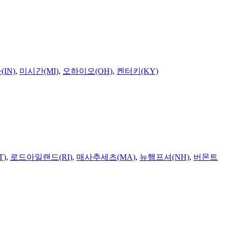
IN)
,
미시간(MI)
,
오하이오(OH)
,
켄터키(KY)
T)
,
로드아일랜드(RI)
,
매사추세츠(MA)
,
뉴햄프셔(NH)
,
버몬트