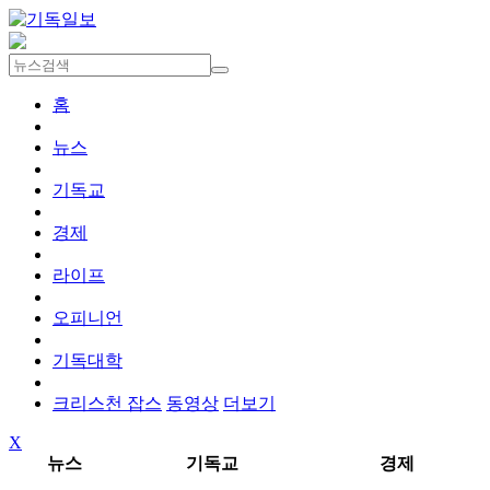
홈
뉴스
기독교
경제
라이프
오피니언
기독대학
크리스천 잡스
동영상
더보기
X
뉴스
기독교
경제