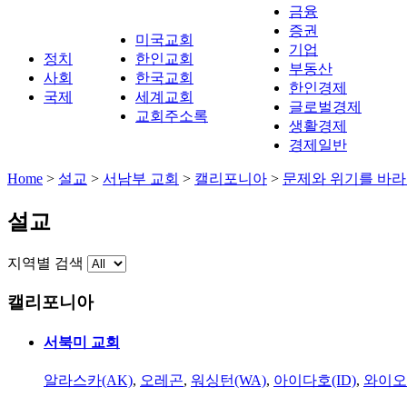
금융
증권
미국교회
기업
정치
한인교회
부동산
사회
한국교회
한인경제
국제
세계교회
글로벌경제
교회주소록
생활경제
경제일반
Home
>
설교
>
서남부 교회
>
캘리포니아
>
문제와 위기를 바라
설교
지역별 검색
캘리포니아
서북미 교회
알라스카(AK)
,
오레곤
,
워싱턴(WA)
,
아이다호(ID)
,
와이오