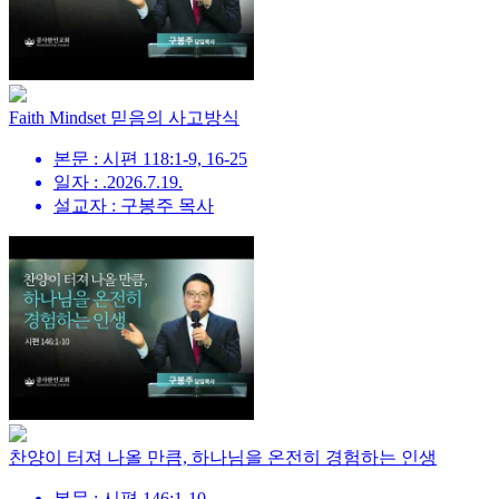
Faith Mindset 믿음의 사고방식
본문 : 시편 118:1-9, 16-25
일자 : .2026.7.19.
설교자 : 구봉주 목사
찬양이 터져 나올 만큼, 하나님을 온전히 경험하는 인생
본문 : 시편 146:1-10