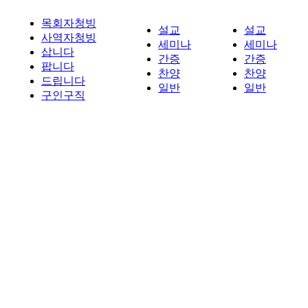
목회자청빙
설교
설교
사역자청빙
세미나
세미나
삽니다
간증
간증
팝니다
찬양
찬양
드립니다
일반
일반
구인구직