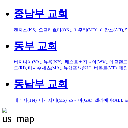
중남부 교회
캔자스(KS)
,
오클라호마(OK)
,
미주리(MO)
,
아칸소(AR)
,
동부 교회
버지니아(VA)
,
뉴욕(NY)
,
웨스트버지니아(WV)
,
메릴랜드(
드(RI)
,
매사추세츠(MA)
,
뉴햄프셔(NH)
,
버몬트(VT)
,
메인
동남부 교회
테네시(TN)
,
미시시피(MS)
,
조지아(GA)
,
앨라배마(AL)
,