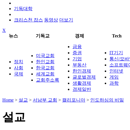
기독대학
크리스천 잡스
동영상
더보기
X
뉴스
기독교
경제
Tech
금융
증권
IT기기
미국교회
기업
통신/모바
정치
한인교회
부동산
소프트웨
사회
한국교회
한인경제
인터넷
국제
세계교회
글로벌경제
게임
교회주소록
생활경제
과학
경제일반
Home
>
설교
>
서남부 교회
>
캘리포니아
>
인도하심의 비밀
설교