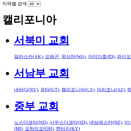
지역별 검색
캘리포니아
서북미 교회
알라스카(AK)
,
오레곤
,
워싱턴(WA)
,
아이다호(ID)
,
와이오
서남부 교회
네바다(NV)
,
유타(UT)
,
캘리포니아(CA)
,
아리조나(AZ)
,
하
중부 교회
노스다코타(ND)
,
사우스다코타(SD)
,
네브래스카(NE)
,
미
(MI)
,
오하이오(OH)
,
켄터키(KY)