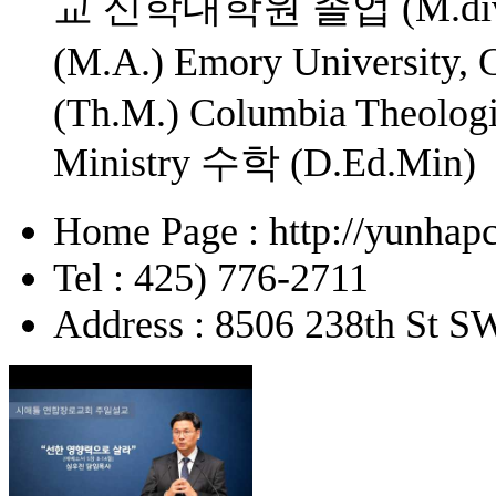
교 신학대학원 졸업 (M.d
(M.A.) Emory University,
(Th.M.) Columbia Theologi
Ministry 수학 (D.Ed.Min)
Home Page : http://yunhapc
Tel : 425) 776-2711
Address : 8506 238th St 