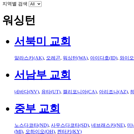
지역별 검색
워싱턴
서북미 교회
알라스카(AK)
,
오레곤
,
워싱턴(WA)
,
아이다호(ID)
,
와이오
서남부 교회
네바다(NV)
,
유타(UT)
,
캘리포니아(CA)
,
아리조나(AZ)
,
하
중부 교회
노스다코타(ND)
,
사우스다코타(SD)
,
네브래스카(NE)
,
미
(MI)
,
오하이오(OH)
,
켄터키(KY)