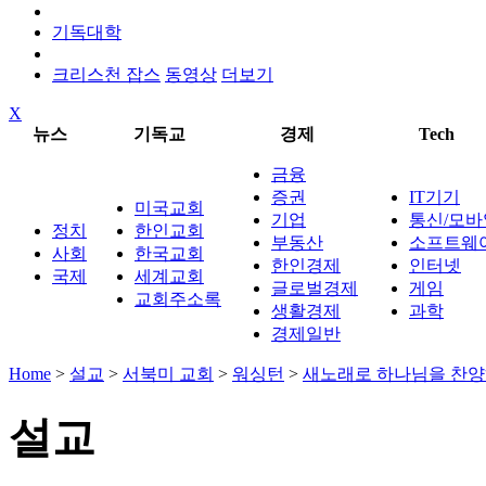
기독대학
크리스천 잡스
동영상
더보기
X
뉴스
기독교
경제
Tech
금융
증권
IT기기
미국교회
기업
통신/모바
정치
한인교회
부동산
소프트웨
사회
한국교회
한인경제
인터넷
국제
세계교회
글로벌경제
게임
교회주소록
생활경제
과학
경제일반
Home
>
설교
>
서북미 교회
>
워싱턴
>
새노래로 하나님을 찬
설교