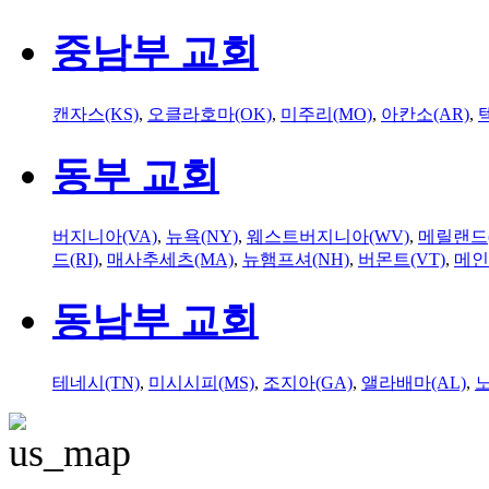
중남부 교회
캔자스(KS)
,
오클라호마(OK)
,
미주리(MO)
,
아칸소(AR)
,
동부 교회
버지니아(VA)
,
뉴욕(NY)
,
웨스트버지니아(WV)
,
메릴랜드(
드(RI)
,
매사추세츠(MA)
,
뉴햄프셔(NH)
,
버몬트(VT)
,
메인
동남부 교회
테네시(TN)
,
미시시피(MS)
,
조지아(GA)
,
앨라배마(AL)
,