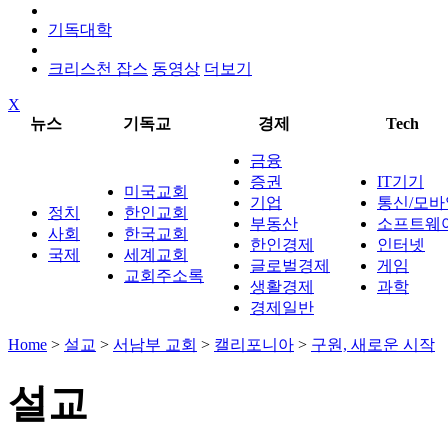
기독대학
크리스천 잡스
동영상
더보기
X
뉴스
기독교
경제
Tech
금융
증권
IT기기
미국교회
기업
통신/모바
정치
한인교회
부동산
소프트웨
사회
한국교회
한인경제
인터넷
국제
세계교회
글로벌경제
게임
교회주소록
생활경제
과학
경제일반
Home
>
설교
>
서남부 교회
>
캘리포니아
>
구원, 새로운 시작
설교