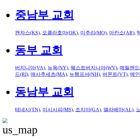
중남부 교회
캔자스(KS)
,
오클라호마(OK)
,
미주리(MO)
,
아칸소(AR)
,
동부 교회
버지니아(VA)
,
뉴욕(NY)
,
웨스트버지니아(WV)
,
메릴랜드(
드(RI)
,
매사추세츠(MA)
,
뉴햄프셔(NH)
,
버몬트(VT)
,
메인
동남부 교회
테네시(TN)
,
미시시피(MS)
,
조지아(GA)
,
앨라배마(AL)
,