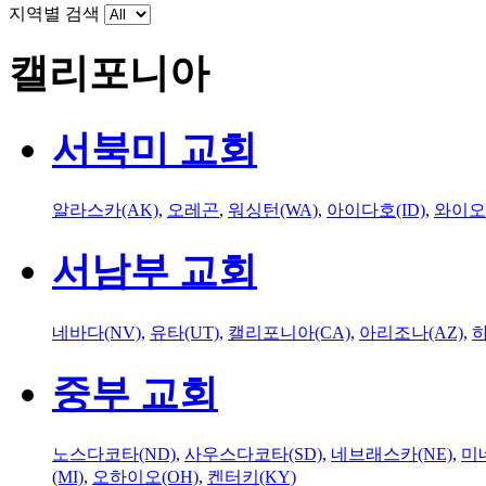
지역별 검색
캘리포니아
서북미 교회
알라스카(AK)
,
오레곤
,
워싱턴(WA)
,
아이다호(ID)
,
와이오
서남부 교회
네바다(NV)
,
유타(UT)
,
캘리포니아(CA)
,
아리조나(AZ)
,
하
중부 교회
노스다코타(ND)
,
사우스다코타(SD)
,
네브래스카(NE)
,
미
(MI)
,
오하이오(OH)
,
켄터키(KY)