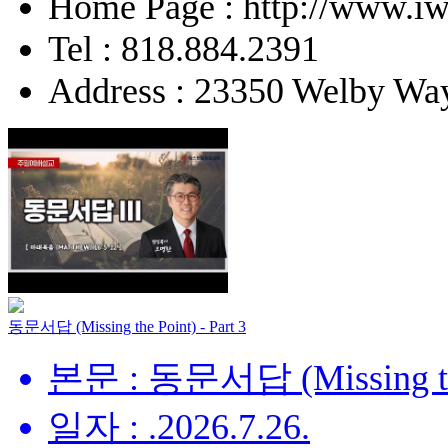
Home Page : http://www.iw
Tel : 818.884.2391
Address : 23350 Welby Way
동문서답 (Missing the Point) - Part 3
본문 : 동문서답 (Missing the 
일자 : .2026.7.26.