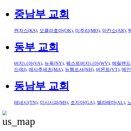
중남부 교회
캔자스(KS)
,
오클라호마(OK)
,
미주리(MO)
,
아칸소(AR)
,
동부 교회
버지니아(VA)
,
뉴욕(NY)
,
웨스트버지니아(WV)
,
메릴랜드(
드(RI)
,
매사추세츠(MA)
,
뉴햄프셔(NH)
,
버몬트(VT)
,
메인
동남부 교회
테네시(TN)
,
미시시피(MS)
,
조지아(GA)
,
앨라배마(AL)
,