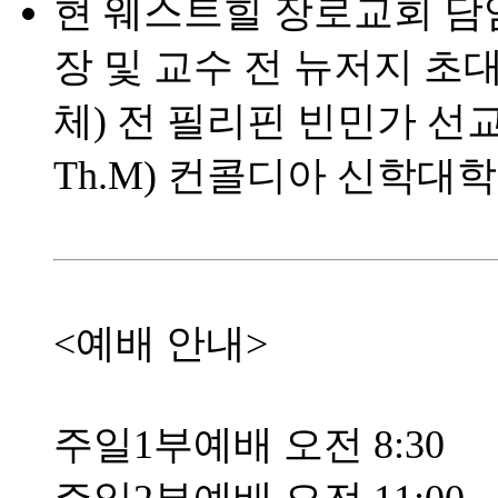
현 웨스트힐 장로교회 담
장 및 교수 전 뉴저지 초
체) 전 필리핀 빈민가 선교사
Th.M) 컨콜디아 신학대학원 (
<예배 안내>
주일1부예배 오전 8:30