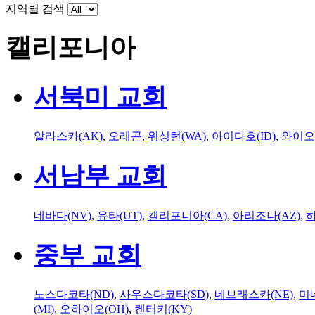
지역별 검색
캘리포니아
서북미 교회
알라스카(AK)
,
오레곤
,
워싱턴(WA)
,
아이다호(ID)
,
와이오
서남부 교회
네바다(NV)
,
유타(UT)
,
캘리포니아(CA)
,
아리조나(AZ)
,
하
중부 교회
노스다코타(ND)
,
사우스다코타(SD)
,
네브래스카(NE)
,
미
(MI)
,
오하이오(OH)
,
켄터키(KY)