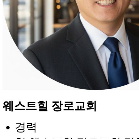
웨스트힐 장로교회
경력