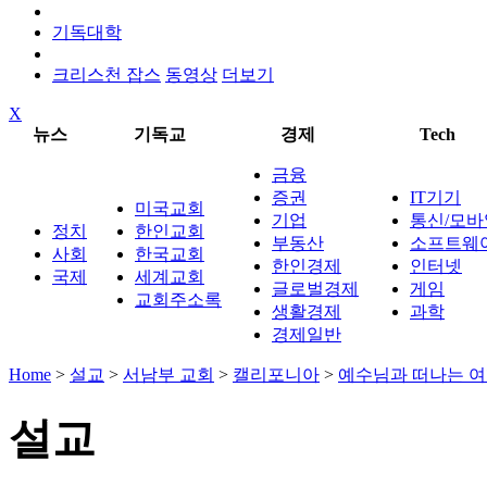
기독대학
크리스천 잡스
동영상
더보기
X
뉴스
기독교
경제
Tech
금융
증권
IT기기
미국교회
기업
통신/모바
정치
한인교회
부동산
소프트웨
사회
한국교회
한인경제
인터넷
국제
세계교회
글로벌경제
게임
교회주소록
생활경제
과학
경제일반
Home
>
설교
>
서남부 교회
>
캘리포니아
>
예수님과 떠나는 여행 (
설교