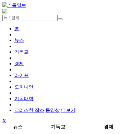
홈
뉴스
기독교
경제
라이프
오피니언
기독대학
크리스천 잡스
동영상
더보기
X
뉴스
기독교
경제