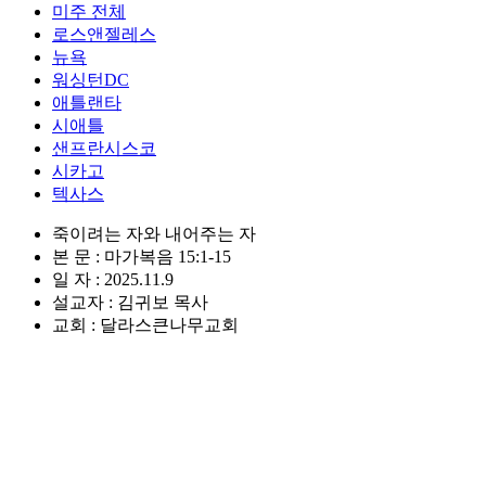
미주 전체
로스앤젤레스
뉴욕
워싱턴DC
애틀랜타
시애틀
샌프란시스코
시카고
텍사스
죽이려는 자와 내어주는 자
본 문 : 마가복음 15:1-15
일 자 : 2025.11.9
설교자 : 김귀보 목사
교회 : 달라스큰나무교회