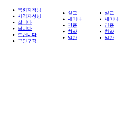
목회자청빙
설교
설교
사역자청빙
세미나
세미나
삽니다
간증
간증
팝니다
찬양
찬양
드립니다
일반
일반
구인구직