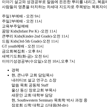
이야기 설교와 성경공부로 말씀에 든든한 뿌리를 내리고, 복음
사람들의 영혼을 터치하는 차세대 지도자로 주목받는 목회자이
주일1부예배 - 오전 9시
주일2부예배 - 오전 11시
교육부주일예배
꿈땅 Kids(Infant Pre K) -오전 11시
큰뿌리 Kids(Kinder-2nd Grade)-오전 11시
드림 Kids(3rd-5th Grade)-오전 11시
GT youth예배 - 오전 11시
금요회복집회 - 오후 8시
새벽기도회(화-금)- 오전 6시
이야기성경공부(수요일)-오전 10시,오후 7시
경력
현, 큰나무 교회 담임목사
내러티브 설교 연구소 소장
말씀 목회 공동체 Staff
울산 동신 장로교회 부목사
새문안 교회 대학부 담당
현, Southwestern Seminary 목회학 박사 과정 중
장로회 신학 대학교 신대원(M-div)