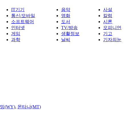
IT기기
음악
사설
통신/모바일
영화
칼럼
소프트웨어
도서
시론
인터넷
TV/방송
오피니언
게임
생활정보
기고
과학
날씨
기자의눈
밍(WY)
,
몬타나(MT)