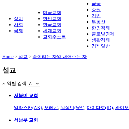
금융
증권
미국교회
기업
정치
한인교회
부동산
사회
한국교회
한인경제
국제
세계교회
글로벌경제
교회주소록
생활경제
경제일반
Home
>
설교
>
죽이려는 자와 내어주는 자
설교
지역별 검색
서북미 교회
알라스카(AK)
,
오레곤
,
워싱턴(WA)
,
아이다호(ID)
,
와이오
서남부 교회