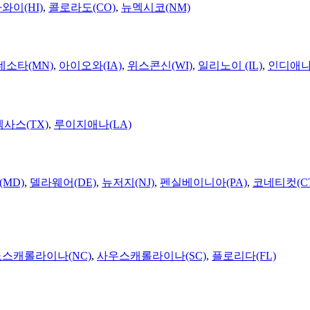
와이(HI)
,
콜로라도(CO)
,
뉴멕시코(NM)
네소타(MN)
,
아이오와(IA)
,
위스콘신(WI)
,
일리노이 (IL)
,
인디애나(
텍사스(TX)
,
루이지애나(LA)
MD)
,
델라웨어(DE)
,
뉴저지(NJ)
,
펜실베이니아(PA)
,
코네티컷(C
노스캐롤라이나(NC)
,
사우스캐롤라이나(SC)
,
플로리다(FL)