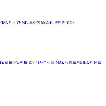
IN)
,
미시간(MI)
,
오하이오(OH)
,
켄터키(KY)
T)
,
로드아일랜드(RI)
,
매사추세츠(MA)
,
뉴햄프셔(NH)
,
버몬트