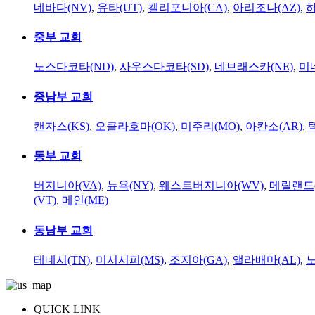
네바다(NV)
,
유타(UT)
,
캘리포니아(CA)
,
아리조나(AZ)
,
하
중부 교회
노스다코타(ND)
,
사우스다코타(SD)
,
네브래스카(NE)
,
미
중남부 교회
캔자스(KS)
,
오클라호마(OK)
,
미주리(MO)
,
아칸소(AR)
,
동부 교회
버지니아(VA)
,
뉴욕(NY)
,
웨스트버지니아(WV)
,
메릴랜드(
(VT)
,
메인(ME)
동남부 교회
테네시(TN)
,
미시시피(MS)
,
조지아(GA)
,
앨라배마(AL)
,
QUICK LINK