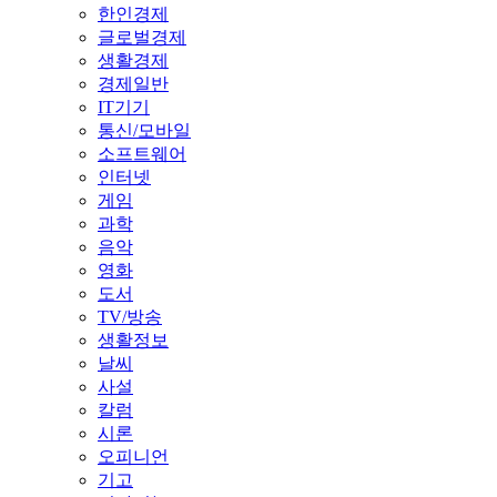
한인경제
글로벌경제
생활경제
경제일반
IT기기
통신/모바일
소프트웨어
인터넷
게임
과학
음악
영화
도서
TV/방송
생활정보
날씨
사설
칼럼
시론
오피니언
기고