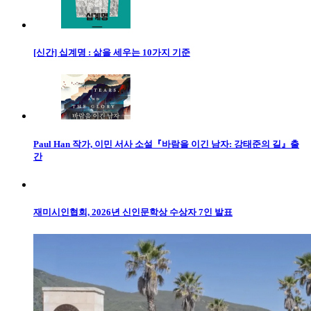
[신간] 십계명 : 삶을 세우는 10가지 기준
Paul Han 작가, 이민 서사 소설『바람을 이긴 남자: 강태준의 길』출
간
재미시인협회, 2026년 신인문학상 수상자 7인 발표