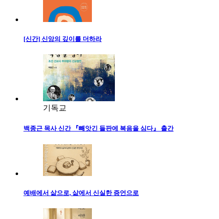
[신간] 신앙의 깊이를 더하라
기독교
백종근 목사 신간 『빼앗긴 들판에 복음을 심다』 출간
예배에서 삶으로, 삶에서 신실한 증언으로