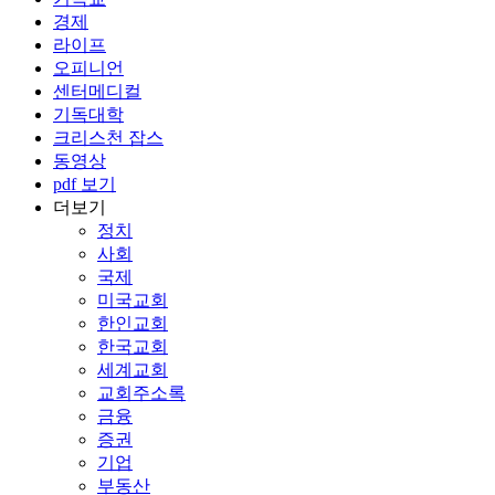
경제
라이프
오피니언
센터메디컬
기독대학
크리스천 잡스
동영상
pdf 보기
더보기
정치
사회
국제
미국교회
한인교회
한국교회
세계교회
교회주소록
금융
증권
기업
부동산