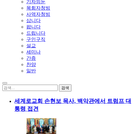
기자의눈
목회자청빙
사역자청빙
삽니다
팝니다
드립니다
구인구직
설교
세미나
간증
찬양
일반
세계로교회 손현보 목사, 백악관에서 트럼프 대
통령 접견