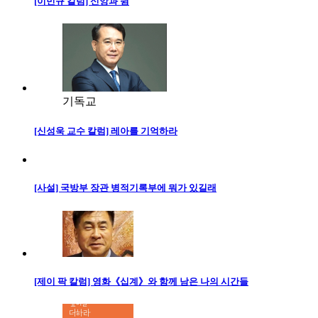
[이민규 칼럼] 신앙과 쉼
기독교
[신성욱 교수 칼럼] 레아를 기억하라
[사설] 국방부 장관 병적기록부에 뭐가 있길래
[제이 팍 칼럼] 영화《십계》와 함께 남은 나의 시간들