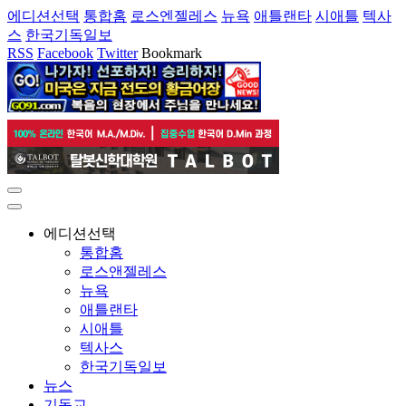
에디션선택
통합홈
로스엔젤레스
뉴욕
애틀랜타
시애틀
텍사
스
한국기독일보
RSS
Facebook
Twitter
Bookmark
에디션선택
통합홈
로스앤젤레스
뉴욕
애틀랜타
시애틀
텍사스
한국기독일보
뉴스
기독교