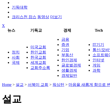
기독대학
크리스천 잡스
동영상
더보기
X
뉴스
기독교
경제
Tech
금융
증권
IT기기
미국교회
기업
통신/모바
정치
한인교회
부동산
소프트웨
사회
한국교회
한인경제
인터넷
국제
세계교회
글로벌경제
게임
교회주소록
생활경제
과학
경제일반
Home
>
설교
>
서북미 교회
>
워싱턴
>
마음을 새롭게 함으로 
설교