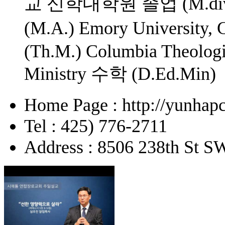
교 신학대학원 졸업 (M.d
(M.A.) Emory University,
(Th.M.) Columbia Theologi
Ministry 수학 (D.Ed.Min)
Home Page : http://yunhapc
Tel : 425) 776-2711
Address : 8506 238th St 