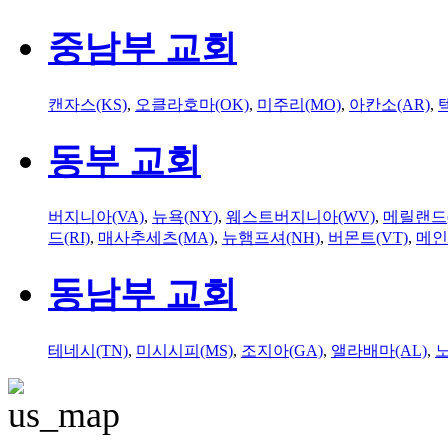
중남부 교회
캔자스(KS)
,
오클라호마(OK)
,
미주리(MO)
,
아칸소(AR)
,
동부 교회
버지니아(VA)
,
뉴욕(NY)
,
웨스트버지니아(WV)
,
메릴랜드(
드(RI)
,
매사추세츠(MA)
,
뉴햄프셔(NH)
,
버몬트(VT)
,
메인
동남부 교회
테네시(TN)
,
미시시피(MS)
,
조지아(GA)
,
앨라배마(AL)
,