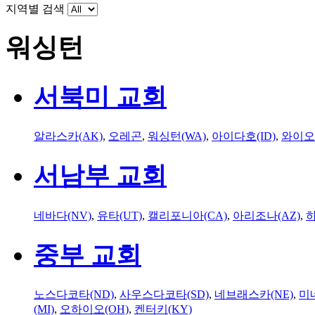
지역별 검색
워싱턴
서북미 교회
알라스카(AK)
,
오레곤
,
워싱턴(WA)
,
아이다호(ID)
,
와이오
서남부 교회
네바다(NV)
,
유타(UT)
,
캘리포니아(CA)
,
아리조나(AZ)
,
하
중부 교회
노스다코타(ND)
,
사우스다코타(SD)
,
네브래스카(NE)
,
미
(MI)
,
오하이오(OH)
,
켄터키(KY)