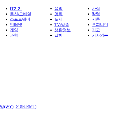
IT기기
음악
사설
통신/모바일
영화
칼럼
소프트웨어
도서
시론
인터넷
TV/방송
오피니언
게임
생활정보
기고
과학
날씨
기자의눈
밍(WY)
,
몬타나(MT)