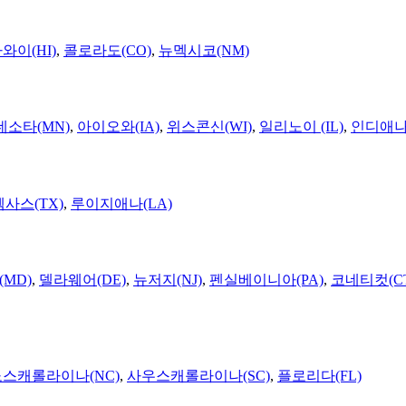
와이(HI)
,
콜로라도(CO)
,
뉴멕시코(NM)
네소타(MN)
,
아이오와(IA)
,
위스콘신(WI)
,
일리노이 (IL)
,
인디애나(
텍사스(TX)
,
루이지애나(LA)
MD)
,
델라웨어(DE)
,
뉴저지(NJ)
,
펜실베이니아(PA)
,
코네티컷(C
노스캐롤라이나(NC)
,
사우스캐롤라이나(SC)
,
플로리다(FL)