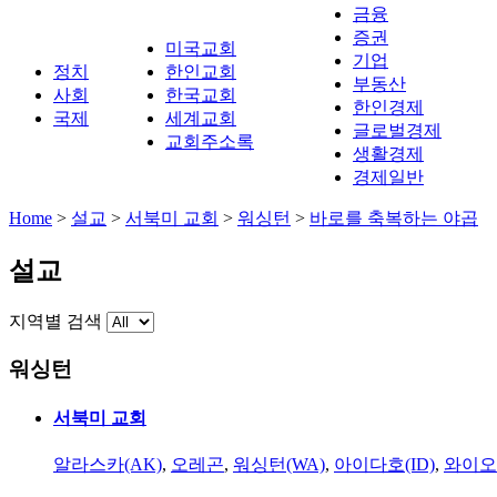
금융
증권
미국교회
기업
정치
한인교회
부동산
사회
한국교회
한인경제
국제
세계교회
글로벌경제
교회주소록
생활경제
경제일반
Home
>
설교
>
서북미 교회
>
워싱턴
>
바로를 축복하는 야곱
설교
지역별 검색
워싱턴
서북미 교회
알라스카(AK)
,
오레곤
,
워싱턴(WA)
,
아이다호(ID)
,
와이오