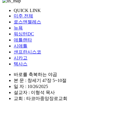
QUICK LINK
미주 전체
로스앤젤레스
뉴욕
워싱턴DC
애틀랜타
시애틀
샌프란시스코
시카고
텍사스
바로를 축복하는 야곱
본 문 : 창세기 47장 5~10절
일 자 : 10/26/2025
설교자 : 이형석 목사
교회 : 타코마중앙장로교회