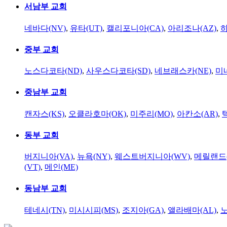
서남부 교회
네바다(NV)
,
유타(UT)
,
캘리포니아(CA)
,
아리조나(AZ)
,
하
중부 교회
노스다코타(ND)
,
사우스다코타(SD)
,
네브래스카(NE)
,
미
중남부 교회
캔자스(KS)
,
오클라호마(OK)
,
미주리(MO)
,
아칸소(AR)
,
동부 교회
버지니아(VA)
,
뉴욕(NY)
,
웨스트버지니아(WV)
,
메릴랜드(
(VT)
,
메인(ME)
동남부 교회
테네시(TN)
,
미시시피(MS)
,
조지아(GA)
,
앨라배마(AL)
,