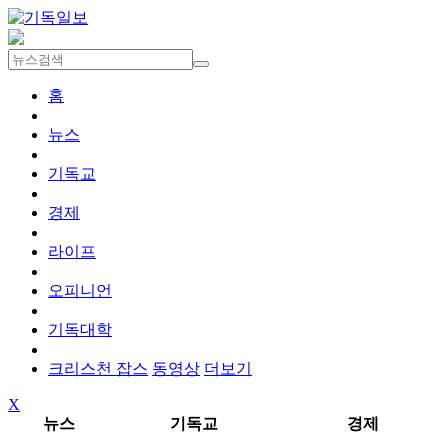
홈
뉴스
기독교
경제
라이프
오피니언
기독대학
크리스천 잡스
동영상
더보기
X
뉴스
기독교
경제