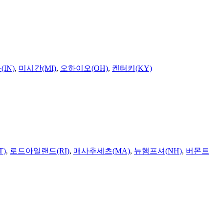
IN)
,
미시간(MI)
,
오하이오(OH)
,
켄터키(KY)
T)
,
로드아일랜드(RI)
,
매사추세츠(MA)
,
뉴햄프셔(NH)
,
버몬트