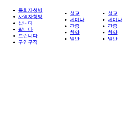
목회자청빙
설교
설교
사역자청빙
세미나
세미나
삽니다
간증
간증
팝니다
찬양
찬양
드립니다
일반
일반
구인구직