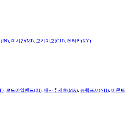
IN)
,
미시간(MI)
,
오하이오(OH)
,
켄터키(KY)
T)
,
로드아일랜드(RI)
,
매사추세츠(MA)
,
뉴햄프셔(NH)
,
버몬트