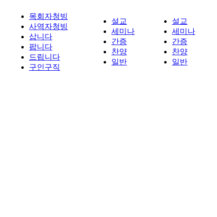
목회자청빙
설교
설교
사역자청빙
세미나
세미나
삽니다
간증
간증
팝니다
찬양
찬양
드립니다
일반
일반
구인구직