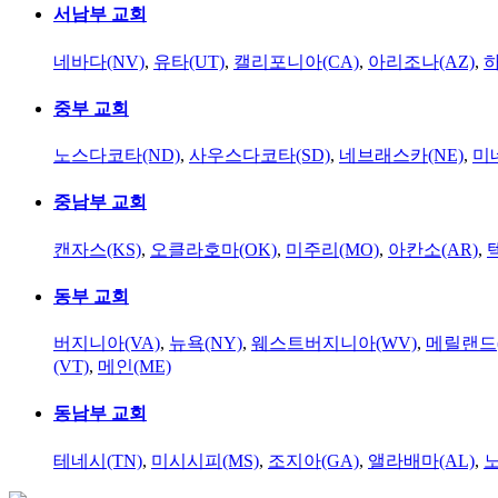
서남부 교회
네바다(NV)
,
유타(UT)
,
캘리포니아(CA)
,
아리조나(AZ)
,
하
중부 교회
노스다코타(ND)
,
사우스다코타(SD)
,
네브래스카(NE)
,
미
중남부 교회
캔자스(KS)
,
오클라호마(OK)
,
미주리(MO)
,
아칸소(AR)
,
동부 교회
버지니아(VA)
,
뉴욕(NY)
,
웨스트버지니아(WV)
,
메릴랜드(
(VT)
,
메인(ME)
동남부 교회
테네시(TN)
,
미시시피(MS)
,
조지아(GA)
,
앨라배마(AL)
,