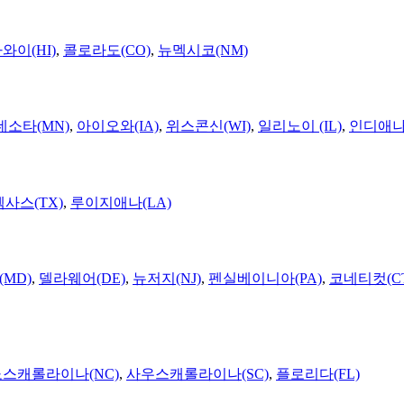
와이(HI)
,
콜로라도(CO)
,
뉴멕시코(NM)
네소타(MN)
,
아이오와(IA)
,
위스콘신(WI)
,
일리노이 (IL)
,
인디애나(
텍사스(TX)
,
루이지애나(LA)
MD)
,
델라웨어(DE)
,
뉴저지(NJ)
,
펜실베이니아(PA)
,
코네티컷(C
노스캐롤라이나(NC)
,
사우스캐롤라이나(SC)
,
플로리다(FL)