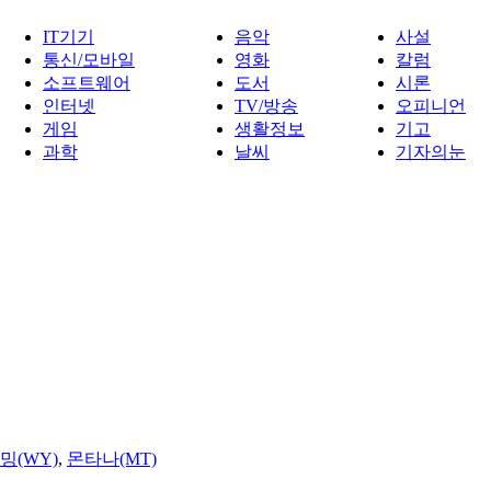
IT기기
음악
사설
통신/모바일
영화
칼럼
소프트웨어
도서
시론
인터넷
TV/방송
오피니언
게임
생활정보
기고
과학
날씨
기자의눈
밍(WY)
,
몬타나(MT)