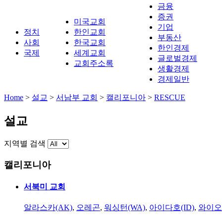
금융
증권
미국교회
기업
정치
한인교회
부동산
사회
한국교회
한인경제
국제
세계교회
글로벌경제
교회주소록
생활경제
경제일반
Home
>
설교
>
서남부 교회
>
캘리포니아
>
RESCUE
설교
지역별 검색
캘리포니아
서북미 교회
알라스카(AK)
,
오레곤
,
워싱턴(WA)
,
아이다호(ID)
,
와이오