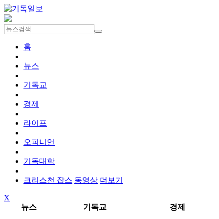
홈
뉴스
기독교
경제
라이프
오피니언
기독대학
크리스천 잡스
동영상
더보기
X
뉴스
기독교
경제