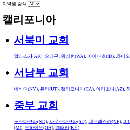
지역별 검색
캘리포니아
서북미 교회
알라스카(AK)
,
오레곤
,
워싱턴(WA)
,
아이다호(ID)
,
와이오
서남부 교회
네바다(NV)
,
유타(UT)
,
캘리포니아(CA)
,
아리조나(AZ)
,
하
중부 교회
노스다코타(ND)
,
사우스다코타(SD)
,
네브래스카(NE)
,
미
(MI)
,
오하이오(OH)
,
켄터키(KY)