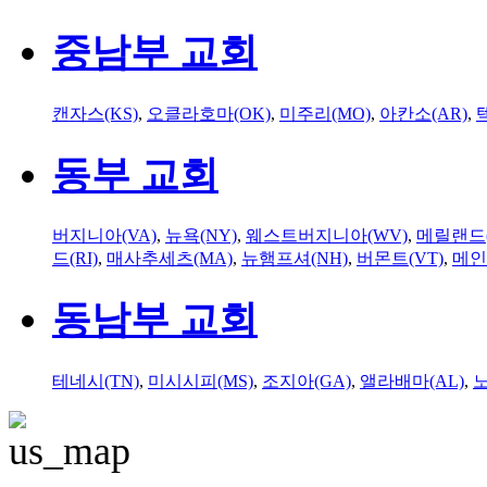
중남부 교회
캔자스(KS)
,
오클라호마(OK)
,
미주리(MO)
,
아칸소(AR)
,
동부 교회
버지니아(VA)
,
뉴욕(NY)
,
웨스트버지니아(WV)
,
메릴랜드(
드(RI)
,
매사추세츠(MA)
,
뉴햄프셔(NH)
,
버몬트(VT)
,
메인
동남부 교회
테네시(TN)
,
미시시피(MS)
,
조지아(GA)
,
앨라배마(AL)
,