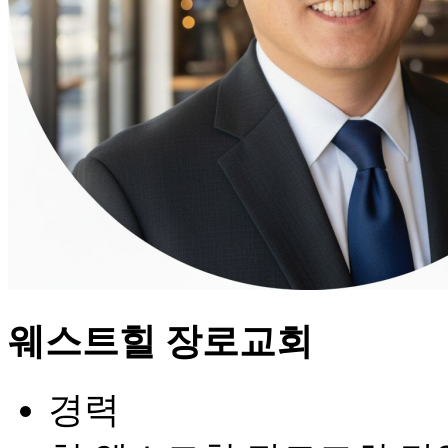
웨스트힐 장로교회
경력