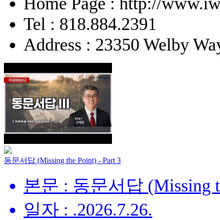
Home Page : http://www.iw
Tel : 818.884.2391
Address : 23350 Welby Way
동문서답 (Missing the Point) - Part 3
본문 : 동문서답 (Missing the 
일자 : .2026.7.26.