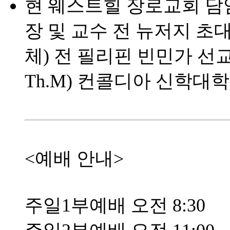
현 웨스트힐 장로교회 담
장 및 교수 전 뉴저지 초
체) 전 필리핀 빈민가 선교사
Th.M) 컨콜디아 신학대학원 (
<예배 안내>
주일1부예배 오전 8:30