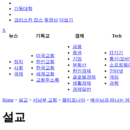
기독대학
크리스천 잡스
동영상
더보기
X
뉴스
기독교
경제
Tech
금융
증권
IT기기
미국교회
기업
통신/모바
정치
한인교회
부동산
소프트웨
사회
한국교회
한인경제
인터넷
국제
세계교회
글로벌경제
게임
교회주소록
생활경제
과학
경제일반
Home
>
설교
>
서남부 교회
>
캘리포니아
>
예수님과 떠나는 여행 (A 
설교