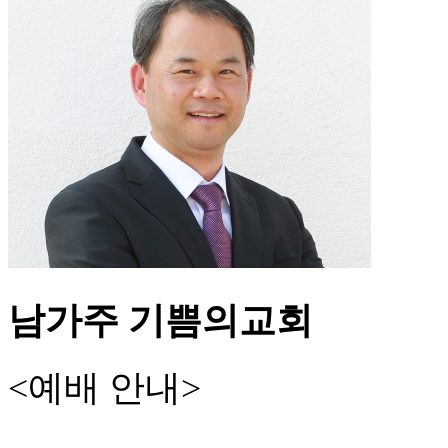
남가주 기쁨의교회
<예배 안내>