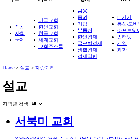
금융
증권
IT기기
미국교회
기업
통신/모바
정치
한인교회
부동산
소프트웨
사회
한국교회
한인경제
인터넷
국제
세계교회
글로벌경제
게임
교회주소록
생활경제
과학
경제일반
Home
>
설교
>
자랑거리
설교
지역별 검색
서북미 교회
알라스카(AK)
,
오레곤
,
워싱턴(WA)
,
아이다호(ID)
,
와이오