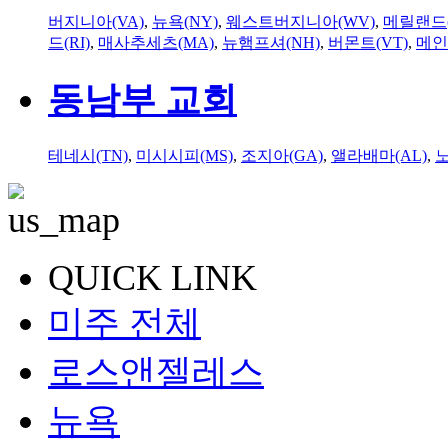
버지니아(VA)
,
뉴욕(NY)
,
웨스트버지니아(WV)
,
메릴랜드(
드(RI)
,
매사추세츠(MA)
,
뉴햄프셔(NH)
,
버몬트(VT)
,
메인
동남부 교회
테네시(TN)
,
미시시피(MS)
,
조지아(GA)
,
앨라배마(AL)
,
QUICK LINK
미주 전체
로스앤젤레스
뉴욕