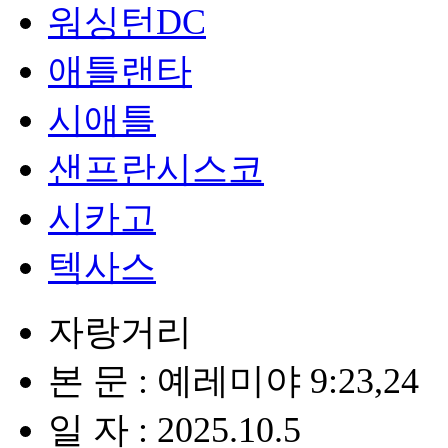
워싱턴DC
애틀랜타
시애틀
샌프란시스코
시카고
텍사스
자랑거리
본 문 : 예레미야 9:23,24
일 자 : 2025.10.5