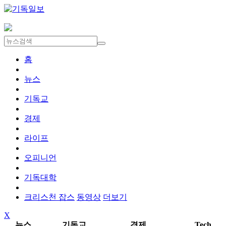
홈
뉴스
기독교
경제
라이프
오피니언
기독대학
크리스천 잡스
동영상
더보기
X
뉴스
기독교
경제
Tech