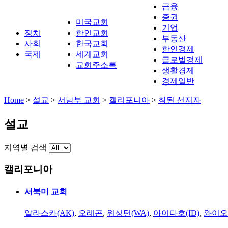
금융
증권
미국교회
기업
정치
한인교회
부동산
사회
한국교회
한인경제
국제
세계교회
글로벌경제
교회주소록
생활경제
경제일반
Home
>
설교
>
서남부 교회
>
캘리포니아
>
참된 선지자
설교
지역별 검색
캘리포니아
서북미 교회
알라스카(AK)
,
오레곤
,
워싱턴(WA)
,
아이다호(ID)
,
와이오