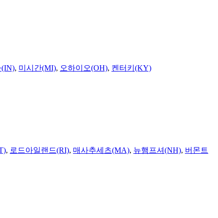
IN)
,
미시간(MI)
,
오하이오(OH)
,
켄터키(KY)
T)
,
로드아일랜드(RI)
,
매사추세츠(MA)
,
뉴햄프셔(NH)
,
버몬트