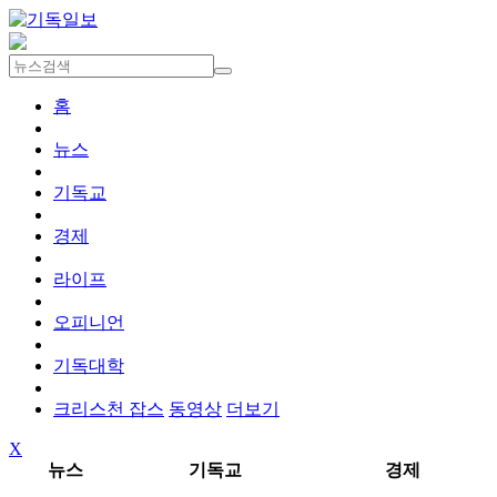
홈
뉴스
기독교
경제
라이프
오피니언
기독대학
크리스천 잡스
동영상
더보기
X
뉴스
기독교
경제