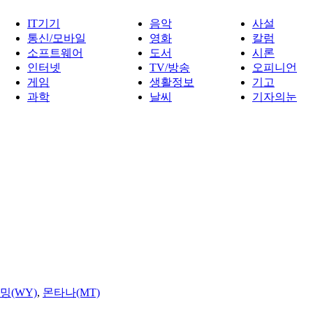
IT기기
음악
사설
통신/모바일
영화
칼럼
소프트웨어
도서
시론
인터넷
TV/방송
오피니언
게임
생활정보
기고
과학
날씨
기자의눈
밍(WY)
,
몬타나(MT)