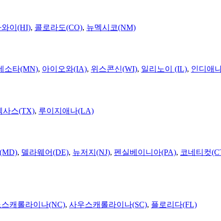
와이(HI)
,
콜로라도(CO)
,
뉴멕시코(NM)
네소타(MN)
,
아이오와(IA)
,
위스콘신(WI)
,
일리노이 (IL)
,
인디애나(
텍사스(TX)
,
루이지애나(LA)
MD)
,
델라웨어(DE)
,
뉴저지(NJ)
,
펜실베이니아(PA)
,
코네티컷(C
노스캐롤라이나(NC)
,
사우스캐롤라이나(SC)
,
플로리다(FL)