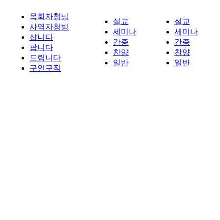
목회자청빙
설교
설교
사역자청빙
세미나
세미나
삽니다
간증
간증
팝니다
찬양
찬양
드립니다
일반
일반
구인구직