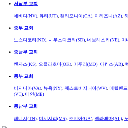
서남부 교회
네바다(NV)
,
유타(UT)
,
캘리포니아(CA)
,
아리조나(AZ)
,
하
중부 교회
노스다코타(ND)
,
사우스다코타(SD)
,
네브래스카(NE)
,
미
중남부 교회
캔자스(KS)
,
오클라호마(OK)
,
미주리(MO)
,
아칸소(AR)
,
동부 교회
버지니아(VA)
,
뉴욕(NY)
,
웨스트버지니아(WV)
,
메릴랜드(
(VT)
,
메인(ME)
동남부 교회
테네시(TN)
,
미시시피(MS)
,
조지아(GA)
,
앨라배마(AL)
,