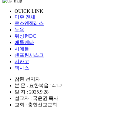
QUICK LINK
미주 전체
로스앤젤레스
뉴욕
워싱턴DC
애틀랜타
시애틀
샌프란시스코
시카고
텍사스
참된 선지자
본 문 : 요한복음 14:1-7
일 자 : 2025.9.28
설교자 : 국윤권 목사
교회 : 충현선교교회