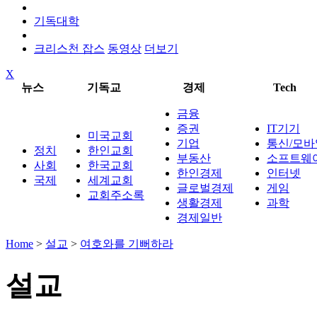
기독대학
크리스천 잡스
동영상
더보기
X
뉴스
기독교
경제
Tech
금융
증권
IT기기
미국교회
기업
통신/모바
정치
한인교회
부동산
소프트웨
사회
한국교회
한인경제
인터넷
국제
세계교회
글로벌경제
게임
교회주소록
생활경제
과학
경제일반
Home
>
설교
>
여호와를 기뻐하라
설교