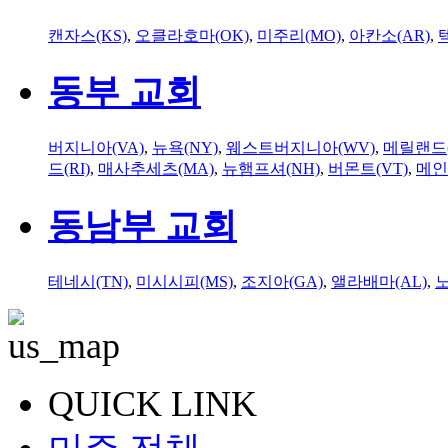
캔자스(KS)
,
오클라호마(OK)
,
미주리(MO)
,
아칸소(AR)
,
동부 교회
버지니아(VA)
,
뉴욕(NY)
,
웨스트버지니아(WV)
,
메릴랜드(
드(RI)
,
매사추세츠(MA)
,
뉴햄프셔(NH)
,
버몬트(VT)
,
메인
동남부 교회
테네시(TN)
,
미시시피(MS)
,
조지아(GA)
,
앨라배마(AL)
,
QUICK LINK