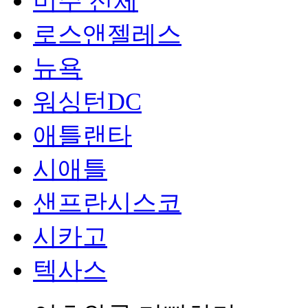
미주 전체
로스앤젤레스
뉴욕
워싱턴DC
애틀랜타
시애틀
샌프란시스코
시카고
텍사스