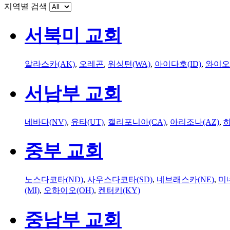
지역별 검색
서북미 교회
알라스카(AK)
,
오레곤
,
워싱턴(WA)
,
아이다호(ID)
,
와이오
서남부 교회
네바다(NV)
,
유타(UT)
,
캘리포니아(CA)
,
아리조나(AZ)
,
하
중부 교회
노스다코타(ND)
,
사우스다코타(SD)
,
네브래스카(NE)
,
미
(MI)
,
오하이오(OH)
,
켄터키(KY)
중남부 교회