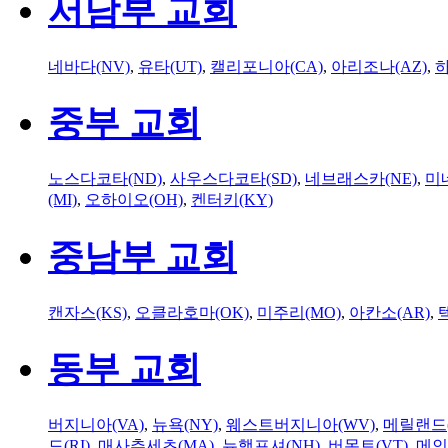
서남부 교회
네바다(NV)
,
유타(UT)
,
캘리포니아(CA)
,
아리조나(AZ)
,
하
중부 교회
노스다코타(ND)
,
사우스다코타(SD)
,
네브래스카(NE)
,
미
(MI)
,
오하이오(OH)
,
켄터키(KY)
중남부 교회
캔자스(KS)
,
오클라호마(OK)
,
미주리(MO)
,
아칸소(AR)
,
동부 교회
버지니아(VA)
,
뉴욕(NY)
,
웨스트버지니아(WV)
,
메릴랜드(
드(RI)
,
매사추세츠(MA)
,
뉴햄프셔(NH)
,
버몬트(VT)
,
메인