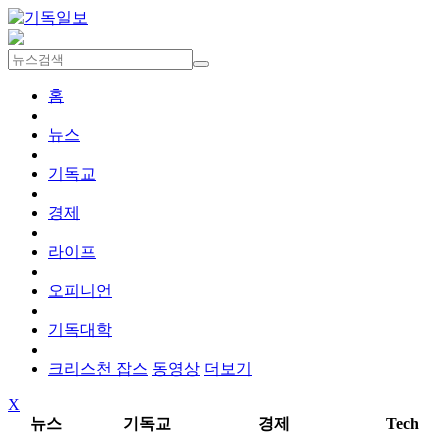
홈
뉴스
기독교
경제
라이프
오피니언
기독대학
크리스천 잡스
동영상
더보기
X
뉴스
기독교
경제
Tech