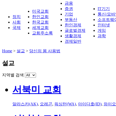
금융
증권
IT기기
미국교회
기업
통신/모바
정치
한인교회
부동산
소프트웨
사회
한국교회
한인경제
인터넷
국제
세계교회
글로벌경제
게임
교회주소록
생활경제
과학
경제일반
Home
>
설교
>
당신의 몸 사용법
설교
지역별 검색
서북미 교회
알라스카(AK)
,
오레곤
,
워싱턴(WA)
,
아이다호(ID)
,
와이오