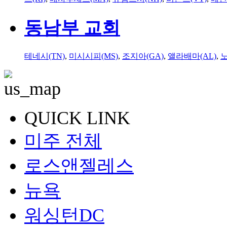
동남부 교회
테네시(TN)
,
미시시피(MS)
,
조지아(GA)
,
앨라배마(AL)
,
QUICK LINK
미주 전체
로스앤젤레스
뉴욕
워싱턴DC