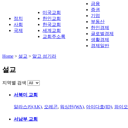
금융
증권
미국교회
기업
정치
한인교회
부동산
사회
한국교회
한인경제
국제
세계교회
글로벌경제
교회주소록
생활경제
경제일반
Home
>
설교
>
알고 섬기라
설교
지역별 검색
서북미 교회
알라스카(AK)
,
오레곤
,
워싱턴(WA)
,
아이다호(ID)
,
와이오
서남부 교회