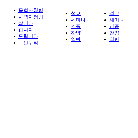
목회자청빙
설교
설교
사역자청빙
세미나
세미나
삽니다
간증
간증
팝니다
찬양
찬양
드립니다
일반
일반
구인구직