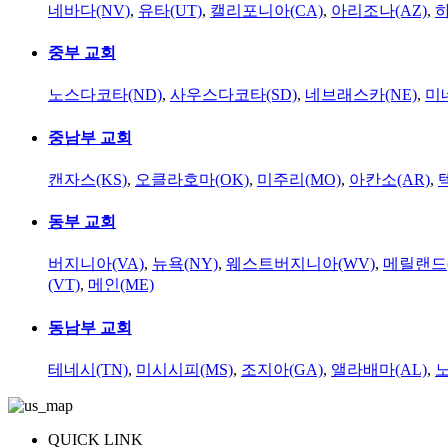
네바다(NV)
,
유타(UT)
,
캘리포니아(CA)
,
아리조나(AZ)
,
하
중부 교회
노스다코타(ND)
,
사우스다코타(SD)
,
네브래스카(NE)
,
미
중남부 교회
캔자스(KS)
,
오클라호마(OK)
,
미주리(MO)
,
아칸소(AR)
,
동부 교회
버지니아(VA)
,
뉴욕(NY)
,
웨스트버지니아(WV)
,
메릴랜드(
(VT)
,
메인(ME)
동남부 교회
테네시(TN)
,
미시시피(MS)
,
조지아(GA)
,
앨라배마(AL)
,
QUICK LINK