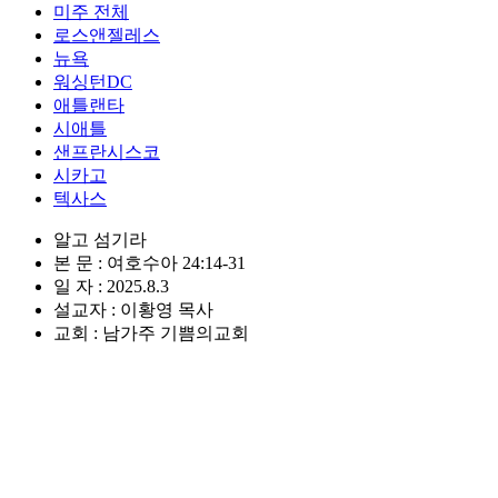
미주 전체
로스앤젤레스
뉴욕
워싱턴DC
애틀랜타
시애틀
샌프란시스코
시카고
텍사스
알고 섬기라
본 문 : 여호수아 24:14-31
일 자 : 2025.8.3
설교자 : 이황영 목사
교회 : 남가주 기쁨의교회