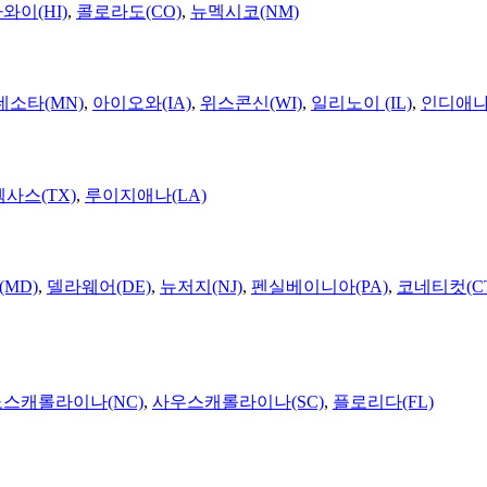
와이(HI)
,
콜로라도(CO)
,
뉴멕시코(NM)
네소타(MN)
,
아이오와(IA)
,
위스콘신(WI)
,
일리노이 (IL)
,
인디애나(
텍사스(TX)
,
루이지애나(LA)
MD)
,
델라웨어(DE)
,
뉴저지(NJ)
,
펜실베이니아(PA)
,
코네티컷(C
노스캐롤라이나(NC)
,
사우스캐롤라이나(SC)
,
플로리다(FL)