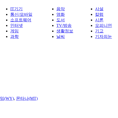
IT기기
음악
사설
통신/모바일
영화
칼럼
소프트웨어
도서
시론
인터넷
TV/방송
오피니언
게임
생활정보
기고
과학
날씨
기자의눈
밍(WY)
,
몬타나(MT)