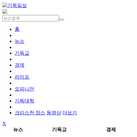
홈
뉴스
기독교
경제
라이프
오피니언
기독대학
크리스천 잡스
동영상
더보기
X
뉴스
기독교
경제