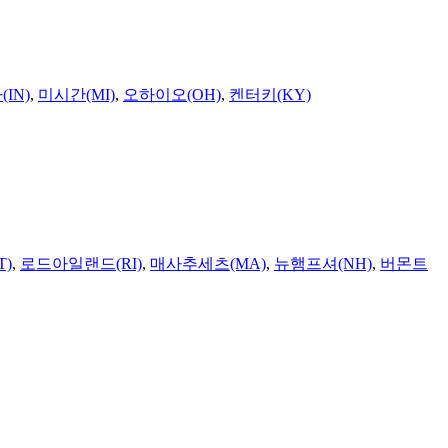
IN)
,
미시간(MI)
,
오하이오(OH)
,
켄터키(KY)
T)
,
로드아일랜드(RI)
,
매사추세츠(MA)
,
뉴햄프셔(NH)
,
버몬트