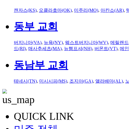
캔자스(KS)
,
오클라호마(OK)
,
미주리(MO)
,
아칸소(AR)
,
동부 교회
버지니아(VA)
,
뉴욕(NY)
,
웨스트버지니아(WV)
,
메릴랜드(
드(RI)
,
매사추세츠(MA)
,
뉴햄프셔(NH)
,
버몬트(VT)
,
메인
동남부 교회
테네시(TN)
,
미시시피(MS)
,
조지아(GA)
,
앨라배마(AL)
,
QUICK LINK