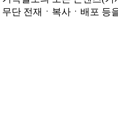
무단 전재ㆍ복사ㆍ배포 등을