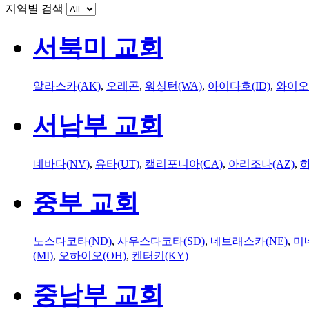
지역별 검색
서북미 교회
알라스카(AK)
,
오레곤
,
워싱턴(WA)
,
아이다호(ID)
,
와이오
서남부 교회
네바다(NV)
,
유타(UT)
,
캘리포니아(CA)
,
아리조나(AZ)
,
하
중부 교회
노스다코타(ND)
,
사우스다코타(SD)
,
네브래스카(NE)
,
미
(MI)
,
오하이오(OH)
,
켄터키(KY)
중남부 교회