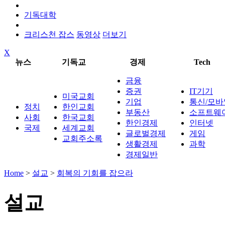
기독대학
크리스천 잡스
동영상
더보기
X
뉴스
기독교
경제
Tech
금융
증권
IT기기
미국교회
기업
통신/모바
정치
한인교회
부동산
소프트웨
사회
한국교회
한인경제
인터넷
국제
세계교회
글로벌경제
게임
교회주소록
생활경제
과학
경제일반
Home
>
설교
>
회복의 기회를 잡으라
설교