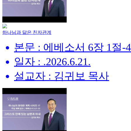
하나님과 닮은 친자관계
본문 : 에베소서 6장 1절-
일자 : .2026.6.21.
설교자 : 김귀보 목사