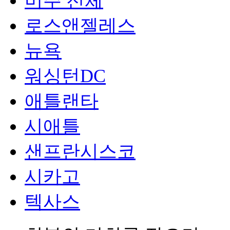
미주 전체
로스앤젤레스
뉴욕
워싱턴DC
애틀랜타
시애틀
샌프란시스코
시카고
텍사스