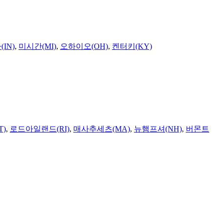
IN)
,
미시간(MI)
,
오하이오(OH)
,
켄터키(KY)
T)
,
로드아일랜드(RI)
,
매사추세츠(MA)
,
뉴햄프셔(NH)
,
버몬트