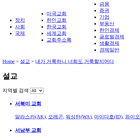
금융
증권
미국교회
기업
정치
한인교회
부동산
사회
한국교회
한인경제
국제
세계교회
글로벌경제
교회주소록
생활경제
경제일반
Home
>
설교
>
내가 거룩하니 너희도 거룩할지어다
설교
지역별 검색
서북미 교회
알라스카(AK)
,
오레곤
,
워싱턴(WA)
,
아이다호(ID)
,
와이오
서남부 교회