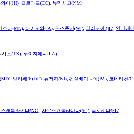
와이(HI)
,
콜로라도(CO)
,
뉴멕시코(NM)
네소타(MN)
,
아이오와(IA)
,
위스콘신(WI)
,
일리노이 (IL)
,
인디애나(
텍사스(TX)
,
루이지애나(LA)
MD)
,
델라웨어(DE)
,
뉴저지(NJ)
,
펜실베이니아(PA)
,
코네티컷(C
노스캐롤라이나(NC)
,
사우스캐롤라이나(SC)
,
플로리다(FL)