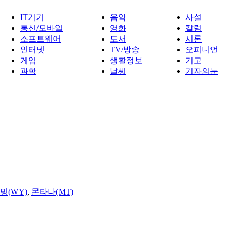
IT기기
음악
사설
통신/모바일
영화
칼럼
소프트웨어
도서
시론
인터넷
TV/방송
오피니언
게임
생활정보
기고
과학
날씨
기자의눈
밍(WY)
,
몬타나(MT)