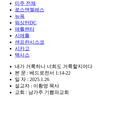
미주 전체
로스앤젤레스
뉴욕
워싱턴DC
애틀랜타
시애틀
샌프란시스코
시카고
텍사스
내가 거룩하니 너희도 거룩할지어다
본 문 : 베드로전서 1:14-22
일 자 : 2025.1.26
설교자 : 이황영 목사
교회 : 남가주 기쁨의교회