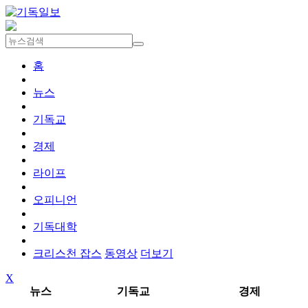
홈
뉴스
기독교
경제
라이프
오피니언
기독대학
크리스천 잡스
동영상
더보기
X
뉴스
기독교
경제