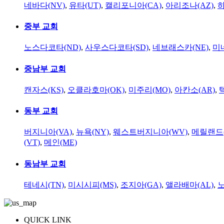
네바다(NV)
,
유타(UT)
,
캘리포니아(CA)
,
아리조나(AZ)
,
하
중부 교회
노스다코타(ND)
,
사우스다코타(SD)
,
네브래스카(NE)
,
미
중남부 교회
캔자스(KS)
,
오클라호마(OK)
,
미주리(MO)
,
아칸소(AR)
,
동부 교회
버지니아(VA)
,
뉴욕(NY)
,
웨스트버지니아(WV)
,
메릴랜드(
(VT)
,
메인(ME)
동남부 교회
테네시(TN)
,
미시시피(MS)
,
조지아(GA)
,
앨라배마(AL)
,
QUICK LINK