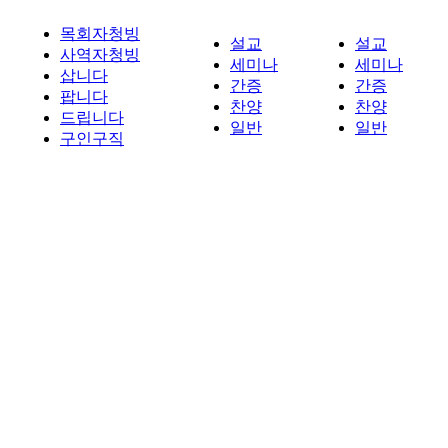
목회자청빙
설교
설교
사역자청빙
세미나
세미나
삽니다
간증
간증
팝니다
찬양
찬양
드립니다
일반
일반
구인구직