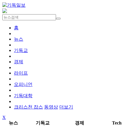
홈
뉴스
기독교
경제
라이프
오피니언
기독대학
크리스천 잡스
동영상
더보기
X
뉴스
기독교
경제
Tech