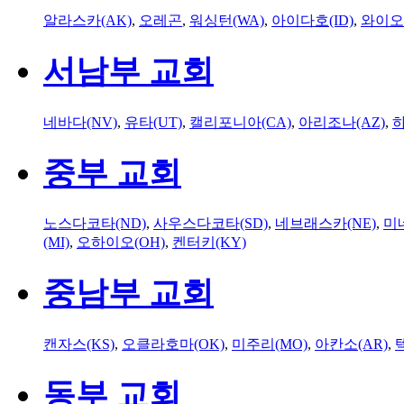
알라스카(AK)
,
오레곤
,
워싱턴(WA)
,
아이다호(ID)
,
와이오
서남부 교회
네바다(NV)
,
유타(UT)
,
캘리포니아(CA)
,
아리조나(AZ)
,
하
중부 교회
노스다코타(ND)
,
사우스다코타(SD)
,
네브래스카(NE)
,
미
(MI)
,
오하이오(OH)
,
켄터키(KY)
중남부 교회
캔자스(KS)
,
오클라호마(OK)
,
미주리(MO)
,
아칸소(AR)
,
동부 교회