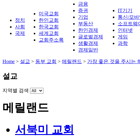
금융
증권
IT기기
미국교회
기업
통신/모바
정치
한인교회
부동산
소프트웨
사회
한국교회
한인경제
인터넷
국제
세계교회
글로벌경제
게임
교회주소록
생활경제
과학
경제일반
Home
>
설교
>
동부 교회
>
메릴랜드
>
가장 좋은 것을 주시는 
설교
지역별 검색
메릴랜드
서북미 교회