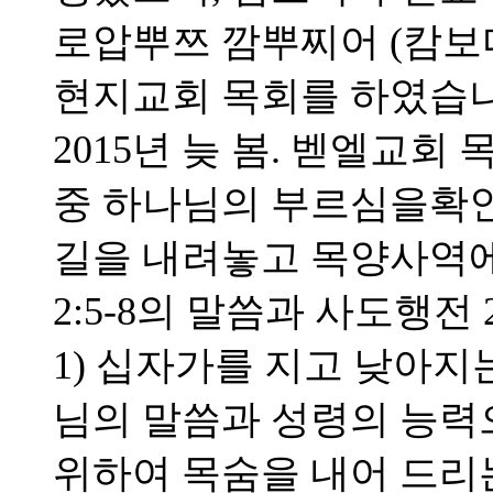
로압뿌쯔 깜뿌찌어 (캄보
현지교회 목회를 하였습니
2015년 늦 봄. 벧엘교
중 하나님의 부르심을확
길을 내려놓고 목양사역에
2:5-8의 말씀과 사도행전 
1) 십자가를 지고 낮아지는
님의 말씀과 성령의 능력으
위하여 목숨을 내어 드리