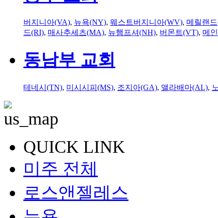
버지니아(VA)
,
뉴욕(NY)
,
웨스트버지니아(WV)
,
메릴랜드(
드(RI)
,
매사추세츠(MA)
,
뉴햄프셔(NH)
,
버몬트(VT)
,
메인
동남부 교회
테네시(TN)
,
미시시피(MS)
,
조지아(GA)
,
앨라배마(AL)
,
QUICK LINK
미주 전체
로스앤젤레스
뉴욕