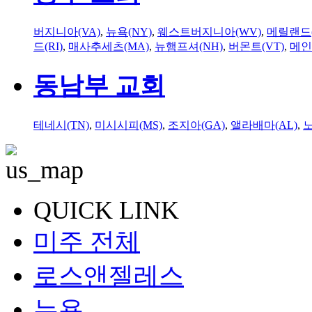
버지니아(VA)
,
뉴욕(NY)
,
웨스트버지니아(WV)
,
메릴랜드(
드(RI)
,
매사추세츠(MA)
,
뉴햄프셔(NH)
,
버몬트(VT)
,
메인
동남부 교회
테네시(TN)
,
미시시피(MS)
,
조지아(GA)
,
앨라배마(AL)
,
QUICK LINK
미주 전체
로스앤젤레스
뉴욕