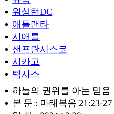
워싱턴DC
애틀랜타
시애틀
샌프란시스코
시카고
텍사스
하늘의 권위를 아는 믿음
본 문 : 마태복음 21:23-27