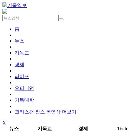
홈
뉴스
기독교
경제
라이프
오피니언
기독대학
크리스천 잡스
동영상
더보기
X
뉴스
기독교
경제
Tech