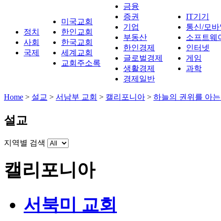
금융
증권
IT기기
미국교회
기업
통신/모바
정치
한인교회
부동산
소프트웨
사회
한국교회
한인경제
인터넷
국제
세계교회
글로벌경제
게임
교회주소록
생활경제
과학
경제일반
Home
>
설교
>
서남부 교회
>
캘리포니아
>
하늘의 권위를 아는
설교
지역별 검색
캘리포니아
서북미 교회