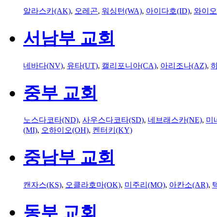
알라스카(AK)
,
오레곤
,
워싱턴(WA)
,
아이다호(ID)
,
와이오
서남부 교회
네바다(NV)
,
유타(UT)
,
캘리포니아(CA)
,
아리조나(AZ)
,
하
중부 교회
노스다코타(ND)
,
사우스다코타(SD)
,
네브래스카(NE)
,
미
(MI)
,
오하이오(OH)
,
켄터키(KY)
중남부 교회
캔자스(KS)
,
오클라호마(OK)
,
미주리(MO)
,
아칸소(AR)
,
동부 교회