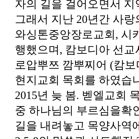
자의 길을 걸어오면서 지
그래서 지난 20년간 사랑
와싱톤중앙장로교회, 시
행했으며, 캄보디아 선
로압뿌쯔 깜뿌찌어 (캄보
현지교회 목회를 하였습니
2015년 늦 봄. 벧엘교
중 하나님의 부르심을확
길을 내려놓고 목양사역에