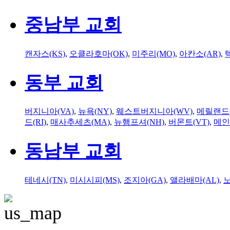
중남부 교회
캔자스(KS)
,
오클라호마(OK)
,
미주리(MO)
,
아칸소(AR)
,
동부 교회
버지니아(VA)
,
뉴욕(NY)
,
웨스트버지니아(WV)
,
메릴랜드(
드(RI)
,
매사추세츠(MA)
,
뉴햄프셔(NH)
,
버몬트(VT)
,
메인
동남부 교회
테네시(TN)
,
미시시피(MS)
,
조지아(GA)
,
앨라배마(AL)
,