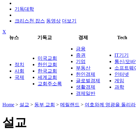
기독대학
크리스천 잡스
동영상
더보기
X
뉴스
기독교
경제
Tech
금융
증권
IT기기
미국교회
기업
통신/모바
정치
한인교회
부동산
소프트웨
사회
한국교회
한인경제
인터넷
국제
세계교회
글로벌경제
게임
교회주소록
생활경제
과학
경제일반
Home
>
설교
>
동부 교회
>
메릴랜드
>
여호와께 영광을 돌리라
설교