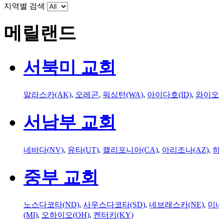
지역별 검색
메릴랜드
서북미 교회
알라스카(AK)
,
오레곤
,
워싱턴(WA)
,
아이다호(ID)
,
와이오
서남부 교회
네바다(NV)
,
유타(UT)
,
캘리포니아(CA)
,
아리조나(AZ)
,
하
중부 교회
노스다코타(ND)
,
사우스다코타(SD)
,
네브래스카(NE)
,
미
(MI)
,
오하이오(OH)
,
켄터키(KY)