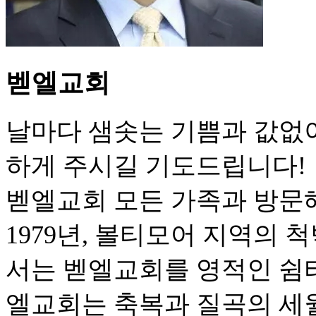
벧엘교회
날마다 샘솟는 기쁨과 값없
하게 주시길 기도드립니다!
벧엘교회 모든 가족과 방문
1979년, 볼티모어 지역의
서는 벧엘교회를 영적인 쉼터
엘교회는 축복과 질곡의 세