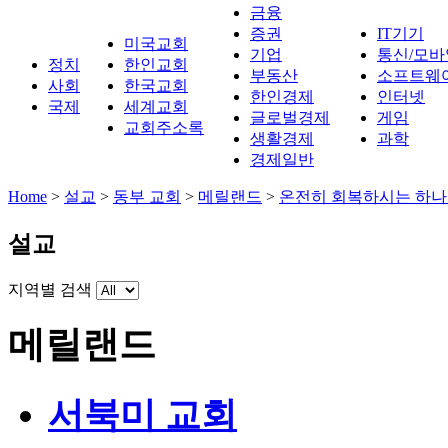
금융
증권
IT기기
미국교회
기업
통신/모바
정치
한인교회
부동산
소프트웨
사회
한국교회
한인경제
인터넷
국제
세계교회
글로벌경제
게임
교회주소록
생활경제
과학
경제일반
Home
>
설교
>
동부 교회
>
메릴랜드
>
온전히 회복하시는 하나
설교
지역별 검색
메릴랜드
서북미 교회