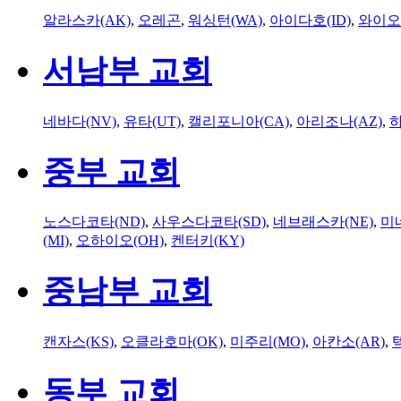
알라스카(AK)
,
오레곤
,
워싱턴(WA)
,
아이다호(ID)
,
와이오
서남부 교회
네바다(NV)
,
유타(UT)
,
캘리포니아(CA)
,
아리조나(AZ)
,
하
중부 교회
노스다코타(ND)
,
사우스다코타(SD)
,
네브래스카(NE)
,
미
(MI)
,
오하이오(OH)
,
켄터키(KY)
중남부 교회
캔자스(KS)
,
오클라호마(OK)
,
미주리(MO)
,
아칸소(AR)
,
동부 교회