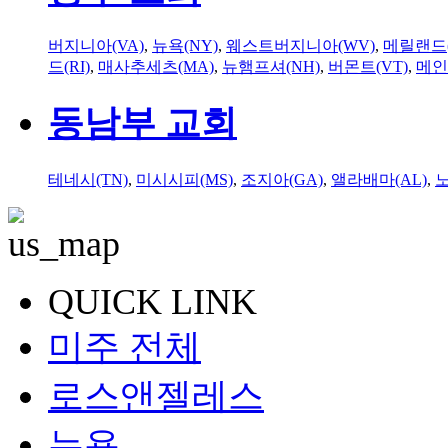
버지니아(VA)
,
뉴욕(NY)
,
웨스트버지니아(WV)
,
메릴랜드(
드(RI)
,
매사추세츠(MA)
,
뉴햄프셔(NH)
,
버몬트(VT)
,
메인
동남부 교회
테네시(TN)
,
미시시피(MS)
,
조지아(GA)
,
앨라배마(AL)
,
QUICK LINK
미주 전체
로스앤젤레스
뉴욕