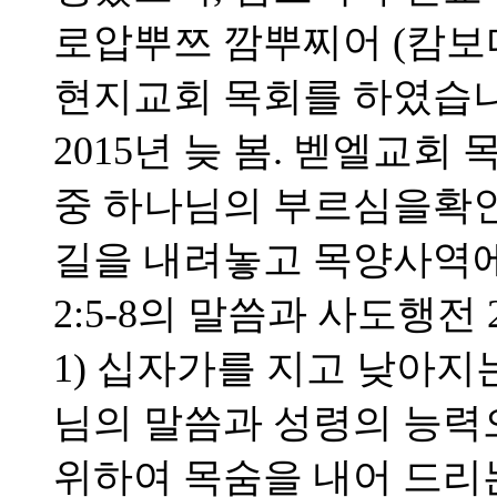
로압뿌쯔 깜뿌찌어 (캄보
현지교회 목회를 하였습니
2015년 늦 봄. 벧엘교
중 하나님의 부르심을확
길을 내려놓고 목양사역에
2:5-8의 말씀과 사도행전 
1) 십자가를 지고 낮아지는
님의 말씀과 성령의 능력으
위하여 목숨을 내어 드리