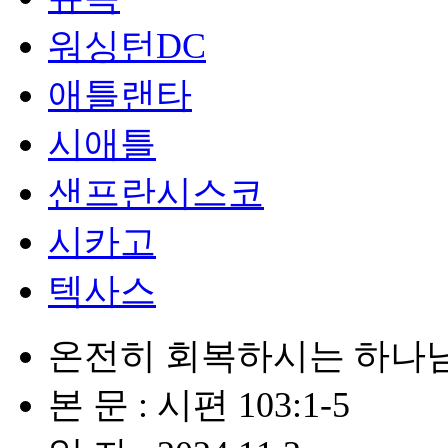
워싱턴DC
애틀랜타
시애틀
샌프란시스코
시카고
텍사스
온전히 회복하시는 하나
본 문 : 시편 103:1-5