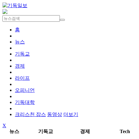
홈
뉴스
기독교
경제
라이프
오피니언
기독대학
크리스천 잡스
동영상
더보기
X
뉴스
기독교
경제
Tech