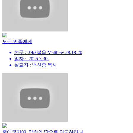
모든 민족에게
본문 : 마태복음 Matthew 28:18-20
일자 : .2025.3.30.
설교자 : 백신종 목사
출애굽기09_약속의 땅으로 인도하리니