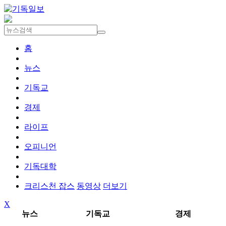
홈
뉴스
기독교
경제
라이프
오피니언
기독대학
크리스천 잡스
동영상
더보기
X
뉴스
기독교
경제