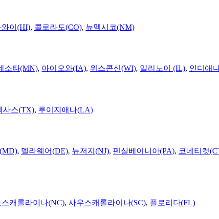
와이(HI)
,
콜로라도(CO)
,
뉴멕시코(NM)
네소타(MN)
,
아이오와(IA)
,
위스콘신(WI)
,
일리노이 (IL)
,
인디애나(
텍사스(TX)
,
루이지애나(LA)
MD)
,
델라웨어(DE)
,
뉴저지(NJ)
,
펜실베이니아(PA)
,
코네티컷(C
노스캐롤라이나(NC)
,
사우스캐롤라이나(SC)
,
플로리다(FL)