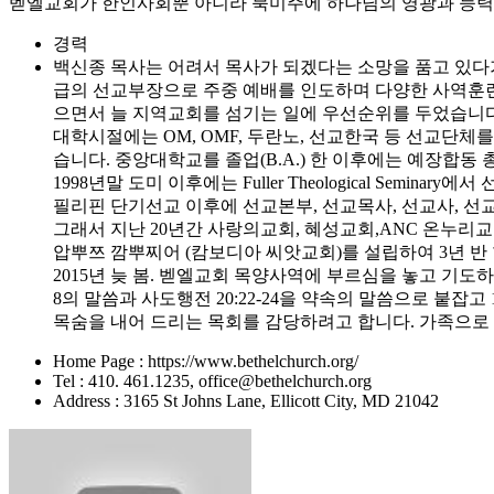
벧엘교회가 한인사회뿐 아니라 북미주에 하나님의 영광과 능력을
경력
백신종 목사는 어려서 목사가 되겠다는 소망을 품고 있다가
급의 선교부장으로 주중 예배를 인도하며 다양한 사역훈련 받
으면서 늘 지역교회를 섬기는 일에 우선순위를 두었습니다
대학시절에는 OM, OMF, 두란노, 선교한국 등 선교단체
습니다. 중앙대학교를 졸업(B.A.) 한 이후에는 예장합
1998년말 도미 이후에는 Fuller Theological Seminary에
필리핀 단기선교 이후에 선교본부, 선교목사, 선교사, 
그래서 지난 20년간 사랑의교회, 혜성교회,ANC 온누
압뿌쯔 깜뿌찌어 (캄보디아 씨앗교회)를 설립하여 3년 반
2015년 늦 봄. 벧엘교회 목양사역에 부르심을 놓고 기
8의 말씀과 사도행전 20:22-24을 약속의 말씀으로 붙잡
목숨을 내어 드리는 목회를 감당하려고 합니다. 가족으로 선
Home Page : https://www.bethelchurch.org/
Tel : 410. 461.1235, office@bethelchurch.org
Address : 3165 St Johns Lane, Ellicott City, MD 21042