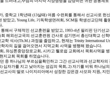
 드러내고,주님의 마지막 지상명령을 감당하는 귀한 공동체로 
, 중학교 1학년때 (13살때) 여름 수련회를 통해서 선교사로 
았고, Young Life, 기독학생면려회, SCM등 학생선교단체 
.
를 통해서 구체적인 선교훈련을 받았고, 1993-4년 필리핀 단기
동 총회 해외선교국의 선교훈련원 간사로 섬기면서 총신대학교 신학대
서 선교학 석사(Th.M.) 과정을 졸업하고, 현재는 Trinity Internation
선교학자의 길을 걸어오면서 지역교회 사역을 병행해 왔습니다.
리교회, 와싱톤중앙장로교회, 시카고 휄로쉽 교회에서 목회사역을
 현지교회 목회를 하였습니다.
도하던 중 하나님의 부르심을확인하고 그간 선교사역과 선교학자의 
고 1) 십자가를 지고 낮아지는 섬김의 목회, 2) 자기를 비워 하나
교사의 딸로 나이지리아에서 성장한 강은경 사모와 지원, 지민, 지