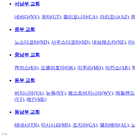
서남부 교회
네바다(NV)
,
유타(UT)
,
캘리포니아(CA)
,
아리조나(AZ)
,
하
중부 교회
노스다코타(ND)
,
사우스다코타(SD)
,
네브래스카(NE)
,
미
중남부 교회
캔자스(KS)
,
오클라호마(OK)
,
미주리(MO)
,
아칸소(AR)
,
동부 교회
버지니아(VA)
,
뉴욕(NY)
,
웨스트버지니아(WV)
,
메릴랜드(
(VT)
,
메인(ME)
동남부 교회
테네시(TN)
,
미시시피(MS)
,
조지아(GA)
,
앨라배마(AL)
,