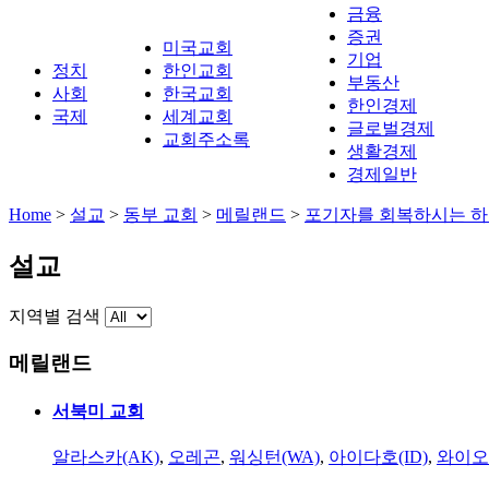
금융
증권
미국교회
기업
정치
한인교회
부동산
사회
한국교회
한인경제
국제
세계교회
글로벌경제
교회주소록
생활경제
경제일반
Home
>
설교
>
동부 교회
>
메릴랜드
>
포기자를 회복하시는 
설교
지역별 검색
메릴랜드
서북미 교회
알라스카(AK)
,
오레곤
,
워싱턴(WA)
,
아이다호(ID)
,
와이오