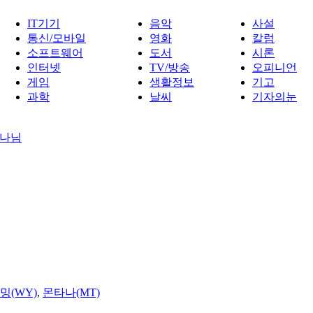
IT기기
음악
사설
통신/모바일
영화
칼럼
소프트웨어
도서
시론
인터넷
TV/방송
오피니언
게임
생활정보
기고
과학
날씨
기자의눈
하나님
밍(WY)
,
몬타나(MT)