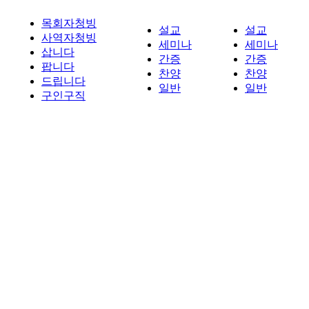
목회자청빙
설교
설교
사역자청빙
세미나
세미나
삽니다
간증
간증
팝니다
찬양
찬양
드립니다
일반
일반
구인구직