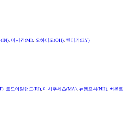
IN)
,
미시간(MI)
,
오하이오(OH)
,
켄터키(KY)
T)
,
로드아일랜드(RI)
,
매사추세츠(MA)
,
뉴햄프셔(NH)
,
버몬트