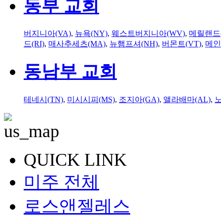
동부 교회
버지니아(VA)
,
뉴욕(NY)
,
웨스트버지니아(WV)
,
메릴랜드(
드(RI)
,
매사추세츠(MA)
,
뉴햄프셔(NH)
,
버몬트(VT)
,
메인
동남부 교회
테네시(TN)
,
미시시피(MS)
,
조지아(GA)
,
앨라배마(AL)
,
QUICK LINK
미주 전체
로스앤젤레스