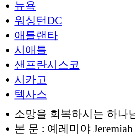
뉴욕
워싱턴DC
애틀랜타
시애틀
샌프란시스코
시카고
텍사스
소망을 회복하시는 하나
본 문 : 예레미야 Jeremiah 2