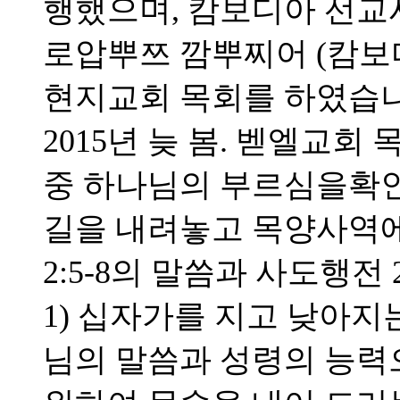
행했으며, 캄보디아 선
로압뿌쯔 깜뿌찌어 (캄보
현지교회 목회를 하였습니
2015년 늦 봄. 벧엘교
중 하나님의 부르심을확
길을 내려놓고 목양사역에
2:5-8의 말씀과 사도행전 
1) 십자가를 지고 낮아지는
님의 말씀과 성령의 능력으