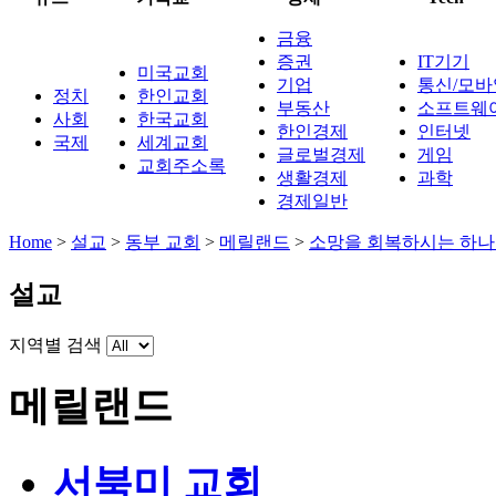
금융
증권
IT기기
미국교회
기업
통신/모바
정치
한인교회
부동산
소프트웨
사회
한국교회
한인경제
인터넷
국제
세계교회
글로벌경제
게임
교회주소록
생활경제
과학
경제일반
Home
>
설교
>
동부 교회
>
메릴랜드
>
소망을 회복하시는 하
설교
지역별 검색
메릴랜드
서북미 교회