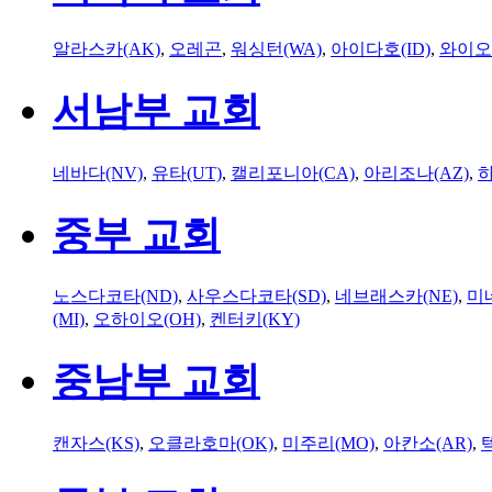
알라스카(AK)
,
오레곤
,
워싱턴(WA)
,
아이다호(ID)
,
와이오
서남부 교회
네바다(NV)
,
유타(UT)
,
캘리포니아(CA)
,
아리조나(AZ)
,
하
중부 교회
노스다코타(ND)
,
사우스다코타(SD)
,
네브래스카(NE)
,
미
(MI)
,
오하이오(OH)
,
켄터키(KY)
중남부 교회
캔자스(KS)
,
오클라호마(OK)
,
미주리(MO)
,
아칸소(AR)
,