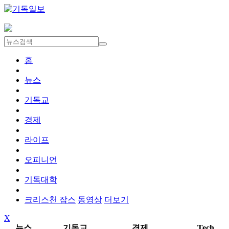
홈
뉴스
기독교
경제
라이프
오피니언
기독대학
크리스천 잡스
동영상
더보기
X
뉴스
기독교
경제
Tech