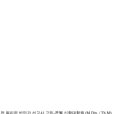
리핀 빈민가 선교사 고든-콘웰 신학대학원 (M.Div. / Th.M)