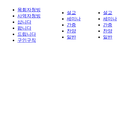
목회자청빙
설교
설교
사역자청빙
세미나
세미나
삽니다
간증
간증
팝니다
찬양
찬양
드립니다
일반
일반
구인구직