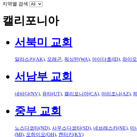
지역별 검색
캘리포니아
서북미 교회
알라스카(AK)
,
오레곤
,
워싱턴(WA)
,
아이다호(ID)
,
와이오
서남부 교회
네바다(NV)
,
유타(UT)
,
캘리포니아(CA)
,
아리조나(AZ)
,
하
중부 교회
노스다코타(ND)
,
사우스다코타(SD)
,
네브래스카(NE)
,
미
(MI)
,
오하이오(OH)
,
켄터키(KY)