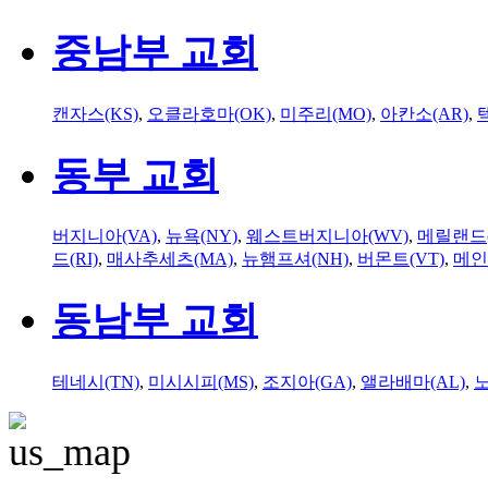
중남부 교회
캔자스(KS)
,
오클라호마(OK)
,
미주리(MO)
,
아칸소(AR)
,
동부 교회
버지니아(VA)
,
뉴욕(NY)
,
웨스트버지니아(WV)
,
메릴랜드(
드(RI)
,
매사추세츠(MA)
,
뉴햄프셔(NH)
,
버몬트(VT)
,
메인
동남부 교회
테네시(TN)
,
미시시피(MS)
,
조지아(GA)
,
앨라배마(AL)
,