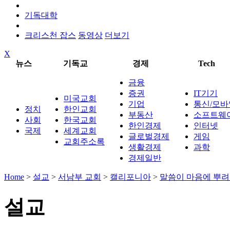
기독대학
크리스천 잡스
동영상
더보기
X
뉴스
기독교
경제
Tech
금융
증권
IT기기
미국교회
기업
통신/모바
정치
한인교회
부동산
소프트웨
사회
한국교회
한인경제
인터넷
국제
세계교회
글로벌경제
게임
교회주소록
생활경제
과학
경제일반
Home
>
설교
>
서남부 교회
>
캘리포니아
>
말씀이 마음에 뿌려
설교