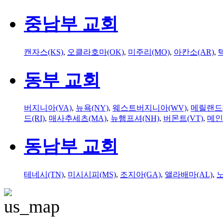
중남부 교회
캔자스(KS)
,
오클라호마(OK)
,
미주리(MO)
,
아칸소(AR)
,
동부 교회
버지니아(VA)
,
뉴욕(NY)
,
웨스트버지니아(WV)
,
메릴랜드(
드(RI)
,
매사추세츠(MA)
,
뉴햄프셔(NH)
,
버몬트(VT)
,
메인
동남부 교회
테네시(TN)
,
미시시피(MS)
,
조지아(GA)
,
앨라배마(AL)
,