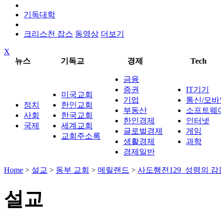
기독대학
크리스천 잡스
동영상
더보기
X
뉴스
기독교
경제
Tech
금융
증권
IT기기
미국교회
기업
통신/모바
정치
한인교회
부동산
소프트웨
사회
한국교회
한인경제
인터넷
국제
세계교회
글로벌경제
게임
교회주소록
생활경제
과학
경제일반
Home
>
설교
>
동부 교회
>
메릴랜드
>
사도행전129_성령의 
설교