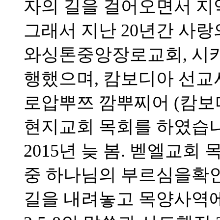
자의 길을 걸어오면서 지
그래서 지난 20년간 사랑
와싱톤중앙장로교회, 시
행했으며, 캄보디아 선
로압뿌쯔 깜뿌찌어 (캄보
현지교회 목회를 하였습니
2015년 늦 봄. 벧엘교
중 하나님의 부르심을확
길을 내려놓고 목양사역에