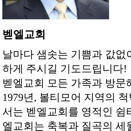
벧엘교회
날마다 샘솟는 기쁨과 값없
하게 주시길 기도드립니다!
벧엘교회 모든 가족과 방문
1979년, 볼티모어 지역의
서는 벧엘교회를 영적인 쉼터
엘교회는 축복과 질곡의 세