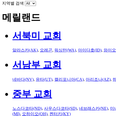
지역별 검색
메릴랜드
서북미 교회
알라스카(AK)
,
오레곤
,
워싱턴(WA)
,
아이다호(ID)
,
와이오
서남부 교회
네바다(NV)
,
유타(UT)
,
캘리포니아(CA)
,
아리조나(AZ)
,
하
중부 교회
노스다코타(ND)
,
사우스다코타(SD)
,
네브래스카(NE)
,
미
(MI)
,
오하이오(OH)
,
켄터키(KY)