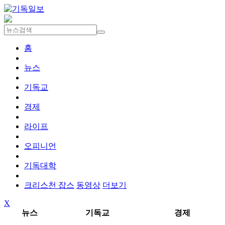
홈
뉴스
기독교
경제
라이프
오피니언
기독대학
크리스천 잡스
동영상
더보기
X
뉴스
기독교
경제