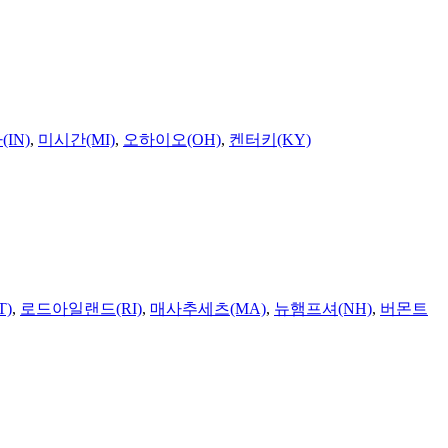
IN)
,
미시간(MI)
,
오하이오(OH)
,
켄터키(KY)
T)
,
로드아일랜드(RI)
,
매사추세츠(MA)
,
뉴햄프셔(NH)
,
버몬트