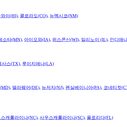
와이(HI)
,
콜로라도(CO)
,
뉴멕시코(NM)
네소타(MN)
,
아이오와(IA)
,
위스콘신(WI)
,
일리노이 (IL)
,
인디애나(
텍사스(TX)
,
루이지애나(LA)
MD)
,
델라웨어(DE)
,
뉴저지(NJ)
,
펜실베이니아(PA)
,
코네티컷(C
노스캐롤라이나(NC)
,
사우스캐롤라이나(SC)
,
플로리다(FL)