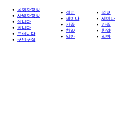
목회자청빙
설교
설교
사역자청빙
세미나
세미나
삽니다
간증
간증
팝니다
찬양
찬양
드립니다
일반
일반
구인구직