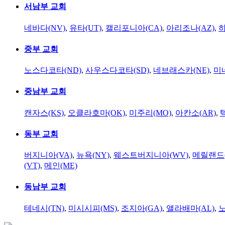
서남부 교회
네바다(NV)
,
유타(UT)
,
캘리포니아(CA)
,
아리조나(AZ)
,
하
중부 교회
노스다코타(ND)
,
사우스다코타(SD)
,
네브래스카(NE)
,
미
중남부 교회
캔자스(KS)
,
오클라호마(OK)
,
미주리(MO)
,
아칸소(AR)
,
동부 교회
버지니아(VA)
,
뉴욕(NY)
,
웨스트버지니아(WV)
,
메릴랜드(
(VT)
,
메인(ME)
동남부 교회
테네시(TN)
,
미시시피(MS)
,
조지아(GA)
,
앨라배마(AL)
,