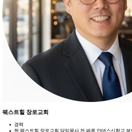
웨스트힐 장로교회
경력
현 웨스트힐 장로교회 담임목사 전 페루 안데스신학교 부학장 