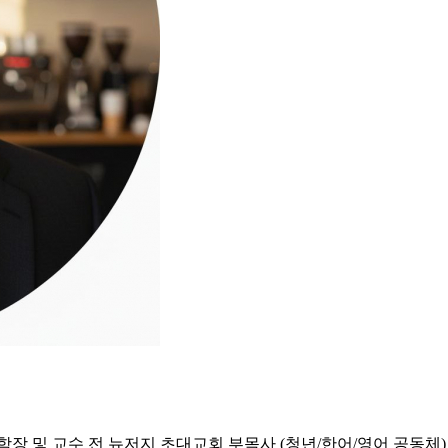
및 교수 전 뉴저지 초대교회 부목사 (청년/한어/영어 공동체) 전 필