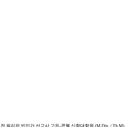
리핀 빈민가 선교사 고든-콘웰 신학대학원 (M.Div. / Th.M)