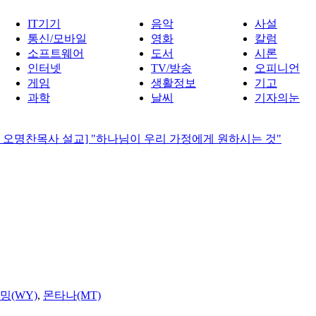
IT기기
음악
사설
통신/모바일
영화
칼럼
소프트웨어
도서
시론
인터넷
TV/방송
오피니언
게임
생활정보
기고
과학
날씨
기자의눈
 오명찬목사 설교] "하나님이 우리 가정에게 원하시는 것"
밍(WY)
,
몬타나(MT)