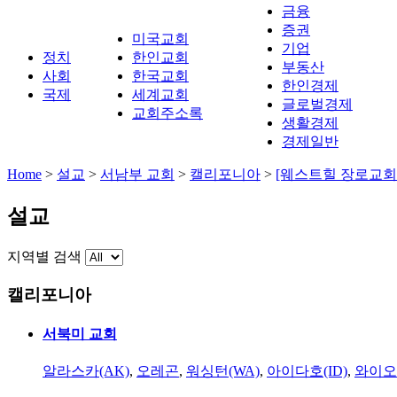
금융
증권
미국교회
기업
정치
한인교회
부동산
사회
한국교회
한인경제
국제
세계교회
글로벌경제
교회주소록
생활경제
경제일반
Home
>
설교
>
서남부 교회
>
캘리포니아
>
[웨스트힐 장로교회
설교
지역별 검색
캘리포니아
서북미 교회
알라스카(AK)
,
오레곤
,
워싱턴(WA)
,
아이다호(ID)
,
와이오