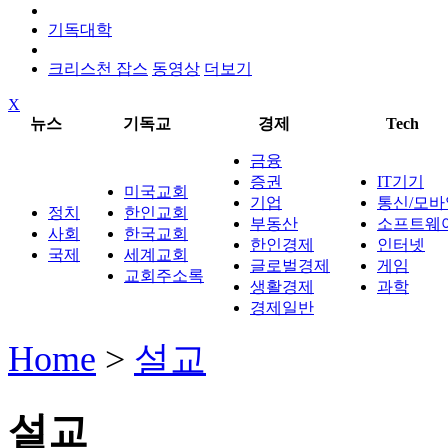
기독대학
크리스천 잡스
동영상
더보기
X
뉴스
기독교
경제
Tech
금융
증권
IT기기
미국교회
기업
통신/모바
정치
한인교회
부동산
소프트웨
사회
한국교회
한인경제
인터넷
국제
세계교회
글로벌경제
게임
교회주소록
생활경제
과학
경제일반
Home
>
설교
설교