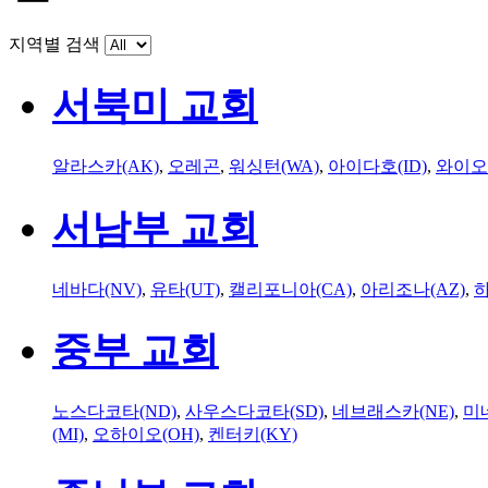
지역별 검색
서북미 교회
알라스카(AK)
,
오레곤
,
워싱턴(WA)
,
아이다호(ID)
,
와이오
서남부 교회
네바다(NV)
,
유타(UT)
,
캘리포니아(CA)
,
아리조나(AZ)
,
하
중부 교회
노스다코타(ND)
,
사우스다코타(SD)
,
네브래스카(NE)
,
미
(MI)
,
오하이오(OH)
,
켄터키(KY)