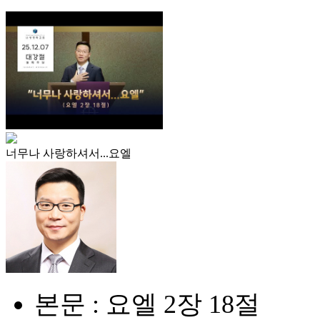
너무나 사랑하셔서...요엘
본문 : 요엘 2장 18절