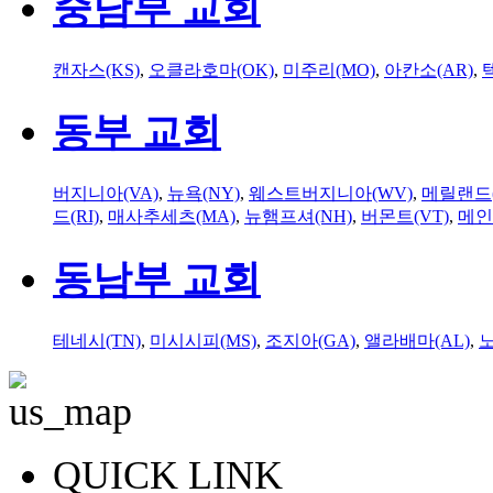
중남부 교회
캔자스(KS)
,
오클라호마(OK)
,
미주리(MO)
,
아칸소(AR)
,
동부 교회
버지니아(VA)
,
뉴욕(NY)
,
웨스트버지니아(WV)
,
메릴랜드(
드(RI)
,
매사추세츠(MA)
,
뉴햄프셔(NH)
,
버몬트(VT)
,
메인
동남부 교회
테네시(TN)
,
미시시피(MS)
,
조지아(GA)
,
앨라배마(AL)
,
QUICK LINK