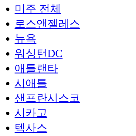
미주 전체
로스앤젤레스
뉴욕
워싱턴DC
애틀랜타
시애틀
샌프란시스코
시카고
텍사스