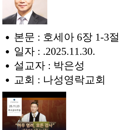
본문 : 호세아 6장 1-3절
일자 : .2025.11.30.
설교자 : 박은성
교회 : 나성영락교회