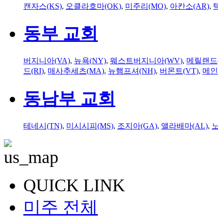
캔자스(KS)
,
오클라호마(OK)
,
미주리(MO)
,
아칸소(AR)
,
동부 교회
버지니아(VA)
,
뉴욕(NY)
,
웨스트버지니아(WV)
,
메릴랜드(
드(RI)
,
매사추세츠(MA)
,
뉴햄프셔(NH)
,
버몬트(VT)
,
메인
동남부 교회
테네시(TN)
,
미시시피(MS)
,
조지아(GA)
,
앨라배마(AL)
,
QUICK LINK
미주 전체