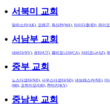
서북미 교회
알라스카(AK)
,
오레곤
,
워싱턴(WA)
,
아이다호(ID)
,
와이오
서남부 교회
네바다(NV)
,
유타(UT)
,
캘리포니아(CA)
,
아리조나(AZ)
,
하
중부 교회
노스다코타(ND)
,
사우스다코타(SD)
,
네브래스카(NE)
,
미
(MI)
,
오하이오(OH)
,
켄터키(KY)
중남부 교회