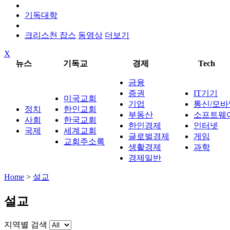
기독대학
크리스천 잡스
동영상
더보기
X
뉴스
기독교
경제
Tech
금융
증권
IT기기
미국교회
기업
통신/모바
정치
한인교회
부동산
소프트웨
사회
한국교회
한인경제
인터넷
국제
세계교회
글로벌경제
게임
교회주소록
생활경제
과학
경제일반
Home
>
설교
설교
지역별 검색