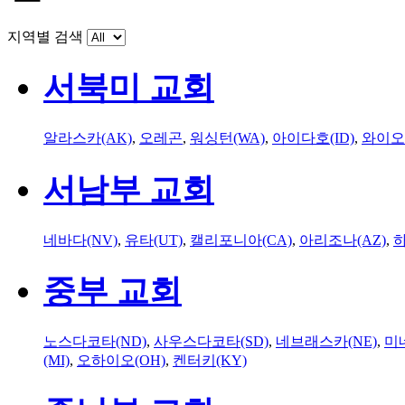
지역별 검색
서북미 교회
알라스카(AK)
,
오레곤
,
워싱턴(WA)
,
아이다호(ID)
,
와이오
서남부 교회
네바다(NV)
,
유타(UT)
,
캘리포니아(CA)
,
아리조나(AZ)
,
하
중부 교회
노스다코타(ND)
,
사우스다코타(SD)
,
네브래스카(NE)
,
미
(MI)
,
오하이오(OH)
,
켄터키(KY)