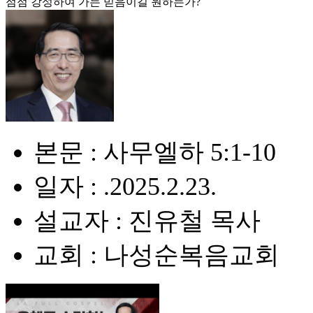
점점 강성하여 가는 믿음이길 원하는가?
본문 : 사무엘하 5:1-10
일자 : .2025.2.23.
설교자 : 진유철 목사
교회 : 나성순복음교회