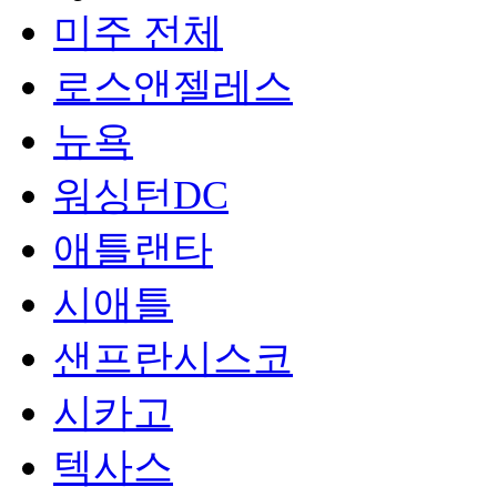
미주 전체
로스앤젤레스
뉴욕
워싱턴DC
애틀랜타
시애틀
샌프란시스코
시카고
텍사스