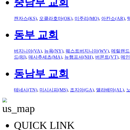
중남부 교회
캔자스(KS)
,
오클라호마(OK)
,
미주리(MO)
,
아칸소(AR)
,
동부 교회
버지니아(VA)
,
뉴욕(NY)
,
웨스트버지니아(WV)
,
메릴랜드(
드(RI)
,
매사추세츠(MA)
,
뉴햄프셔(NH)
,
버몬트(VT)
,
메인
동남부 교회
테네시(TN)
,
미시시피(MS)
,
조지아(GA)
,
앨라배마(AL)
,
QUICK LINK