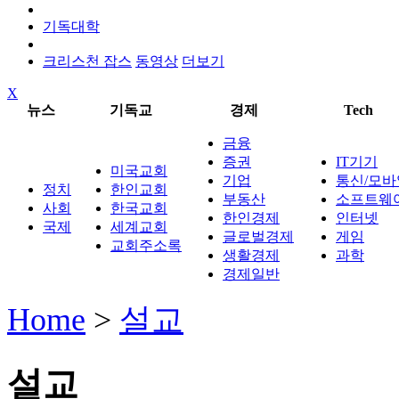
기독대학
크리스천 잡스
동영상
더보기
X
뉴스
기독교
경제
Tech
금융
증권
IT기기
미국교회
기업
통신/모바
정치
한인교회
부동산
소프트웨
사회
한국교회
한인경제
인터넷
국제
세계교회
글로벌경제
게임
교회주소록
생활경제
과학
경제일반
Home
>
설교
설교