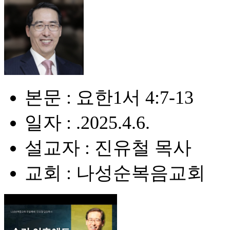
본문 : 요한1서 4:7-13
일자 : .2025.4.6.
설교자 : 진유철 목사
교회 : 나성순복음교회